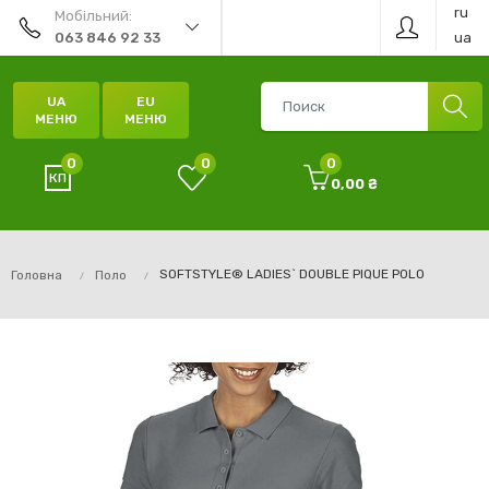
ru
Мобільний:
ua
063 846 92 33
UA
EU
МЕНЮ
МЕНЮ
0
0
0
0,00 ₴
SOFTSTYLE® LADIES` DOUBLE PIQUE POLO
Головна
Поло