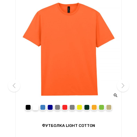


prev
next
black
white
royal
navy
sport grey
red
charcoal
daisy
forest green
orange
irish green
sand
ФУТБОЛКА LIGHT COTTON