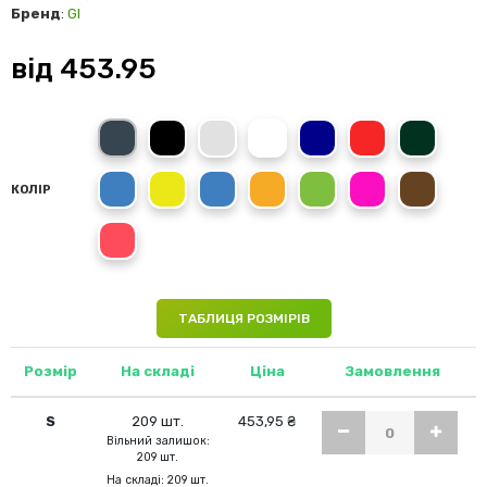
Бренд
:
GI
від
453.95
Charcoal
Black
Sport Grey
White
Navy
Red
Forest Green
Royal Blue
Daisy
Sapphire
Orange
Irish Green
Heliconia
Dark Chocol
КОЛІР
Bright Salmon
ТАБЛИЦЯ РОЗМІРІВ
Розмір
На складі
Ціна
Замовлення
S
209 шт.
453,95 ₴
Вільний залишок:
209 шт.
На складі: 209 шт.