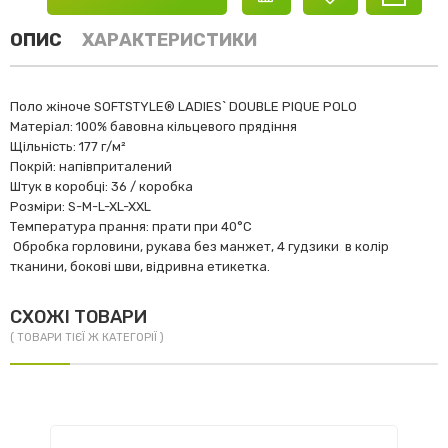
ОПИС
ХАРАКТЕРИСТИКИ
Поло жіноче SOFTSTYLE® LADIES` DOUBLE PIQUE POLO
Матеріал: 100% бавовна кільцевого прядіння
Щільність: 177 г/м²
Покрій: напівприталений
Штук в коробці: 36 / коробка
Розміри: S-M-L-XL-XXL
Температура прання: прати при 40°C
Обробка горловини, рукава без манжет, 4 гудзики в колір
тканини, бокові шви, відривна етикетка.
СХОЖІ ТОВАРИ
( ТОВАРИ ТІЄЇ Ж КАТЕГОРІЇ )