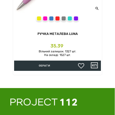

Жовтий
Рожевий
Синій
Червоний
Сірий
Фіолетовий
РУЧКА МЕТАЛЕВА LUNA
Ціна
35.39
Вільний залишок: 1327 шт.
На складі: 1527 шт.
ОБРАТИ