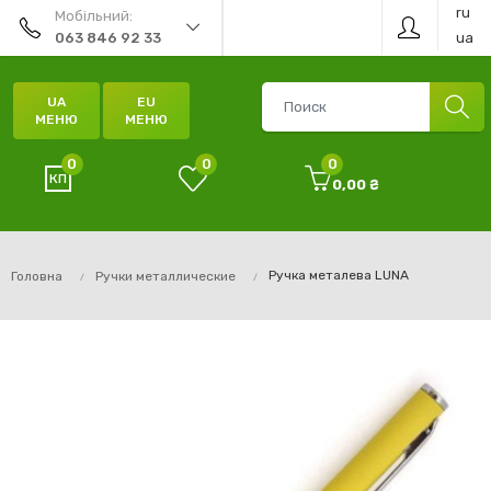
ru
Мобільний:
ua
063 846 92 33
UA
EU
МЕНЮ
МЕНЮ
0
0
0
0,00 ₴
Ручка металева LUNA
Головна
Ручки металлические