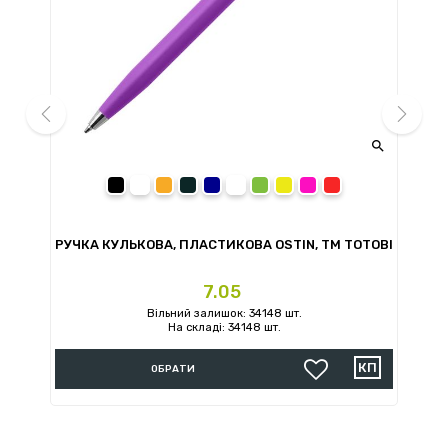


prev
next
чорний
помаранчевий
сірий
темно-синій
білий
зелений
жовтий
рожевий
червоний
ТМ
РУЧКА КУЛЬКОВА, ПЛАСТИКОВА OSTIN, ТМ TOTOBI
Ціна
7.05
Вільний залишок: 34148 шт.
На складі: 34148 шт.
ОБРАТИ