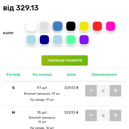
від
329.13
White
Grey Heather
Bright Royal
Black Opal
Yellow
Scarlet Red
Sweet Pink
КОЛІР
Ocean Blue
Navy Blue
Light Blue
Kiwi Green
Deep Berry
ТАБЛИЦЯ РОЗМІРІВ
Розмір
На складі
Ціна
Замовлення
S
97 шт.
329,13 ₴
Вільний залишок: 97 шт.
На складі: 97 шт.
M
15 шт.
329,13 ₴
Вільний залишок:
15 шт.
На складі: 16 шт.