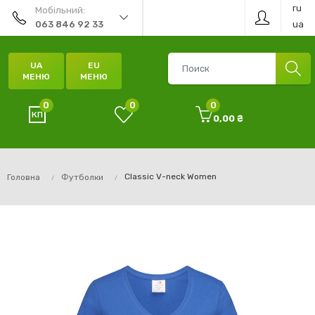
ru
Мобільний:
ua
063 846 92 33
UA
EU
МЕНЮ
МЕНЮ
0
0
0
0,00 ₴
Classic V-neck Women
Головна
Футболки