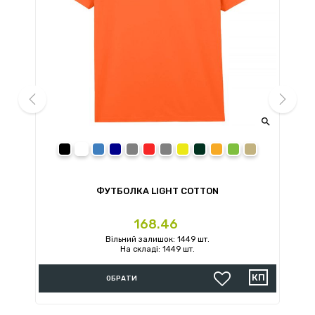


prev
next
black
white
royal
navy
sport grey
red
charcoal
daisy
forest green
orange
irish green
sand
ФУТБОЛКА LIGHT COTTON
Ціна
168.46
Вільний залишок: 1449 шт.
На складі: 1449 шт.
ОБРАТИ