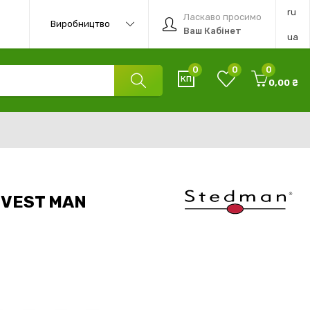
ru
Ласкаво просимо
Виробництво
Ваш Кабінет
ua
0
0
0
0,00 ₴
 VEST MAN