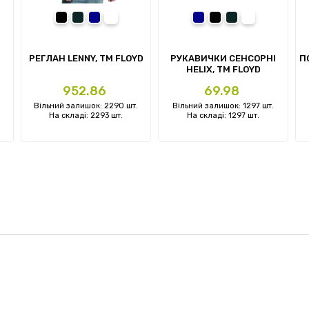
ній
чорний
сірий
темно-синій
білий-кремовий
темно-синій
чорний
сірий
сірий меланж
РЕГЛАН LENNY, TM FLOYD
РУКАВИЧКИ СЕНСОРНІ
П
HELIX, TM FLOYD
Ціна
Ціна
952.86
69.98
Вільний залишок: 2290 шт.
Вільний залишок: 1297 шт.
На складі: 2293 шт.
На складі: 1297 шт.