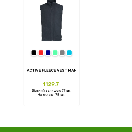
Black Opal
Scarlet Red
Blue Midnight
Kiwi Green
Grey Steel
Hawaii Blue
ACTIVE FLEECE VEST MAN
Ціна
1129.7
Вільний залишок: 77 шт.
На складі: 78 шт.