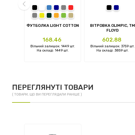
 blue
ark army green
garnet
black
white
royal
navy
sport grey
red
чорний
темно-си
charcoal
daisy
forest green
orange
irish green
sand
prev
KY WOMAN
ФУТБОЛКА LIGHT COTTON
ВІТРОВКА OLIMPIC, TM
FLOYD
Ціна
Ціна
1
168.46
602.88
: 0 шт.
Вільний залишок: 1449 шт.
Вільний залишок: 3759 шт.
 шт.
На складі: 1449 шт.
На складі: 3859 шт.
ПЕРЕГЛЯНУТІ ТОВАРИ
( ТОВАРИ, ЩО ВИ ПЕРЕГЛЯДАЛИ РАНІШЕ )