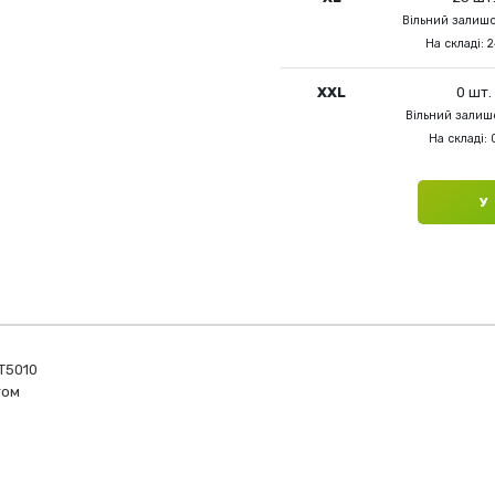
Вільний залишо
На складі: 2
XXL
0 шт.
Вільний залишо
На складі: 
У
ST5010
том