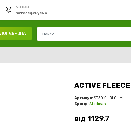
Ми вам
зателефонуємо
ЛОГ ЄВРОПА
ACTIVE FLEECE
Артикул
: ST5010_BLO_M
Бренд
:
Stedman
від
1129.7