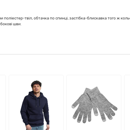
поліестер-твіл, обтачка по спинці, застібка-блискавка того ж кольо
бокові шви.