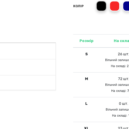
Black Opal
Scarl
КОЛІР
Розмір
На скла
S
26 шт
Вільний залишо
На складі: 2
M
72 шт
Вільний залишо
На складі: 7
L
0 шт.
Вільний залишо
На складі: 
XL
23 шт