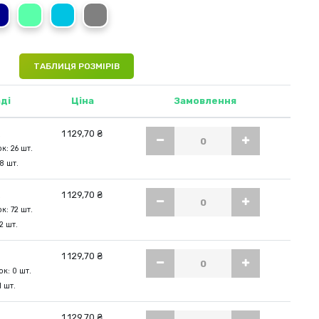
et Red
Blue Midnight
Kiwi Green
Hawaii Blue
Grey Steel
ТАБЛИЦЯ РОЗМІРІВ
ді
Ціна
Замовлення
.
1 129,70 ₴
к: 26 шт.
8 шт.
.
1 129,70 ₴
к: 72 шт.
2 шт.
1 129,70 ₴
к: 0 шт.
1 шт.
.
1 129,70 ₴