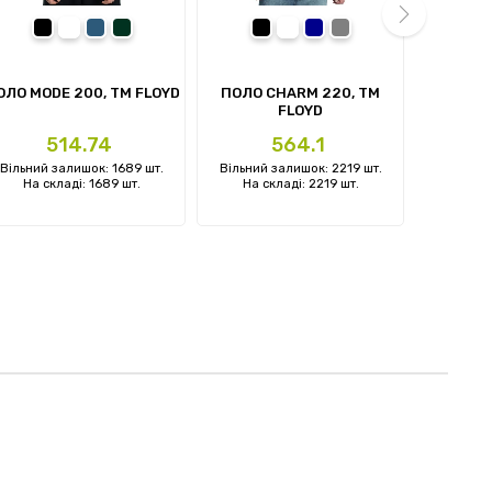
чорний
білий
денім-синій
темно-зелений
чорний
білий
темно-синій
Сірий
next
ОЛО MODE 200, TM FLOYD
ПОЛО CHARM 220, TM
ЖИЛЕТ 
FLOYD
Ціна
Ціна
Ц
514.74
564.1
Вільний залишок: 1689 шт.
Вільний залишок: 2219 шт.
Вільний 
На складі: 1689 шт.
На складі: 2219 шт.
На ск