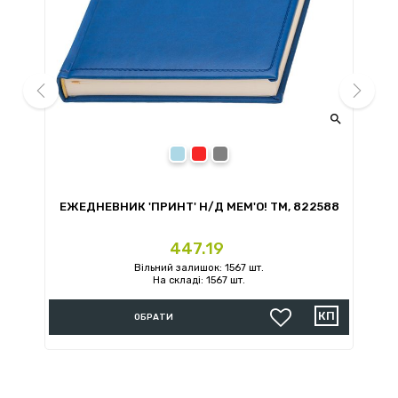


prev
next
Блакитний
Червоний
Сірий
Й
ЕЖЕДНЕВНИК 'ПРИНТ' Н/Д MEM'O! ТМ, 822588
Ціна
447.19
Вільний залишок: 1567 шт.
На складі: 1567 шт.
ОБРАТИ