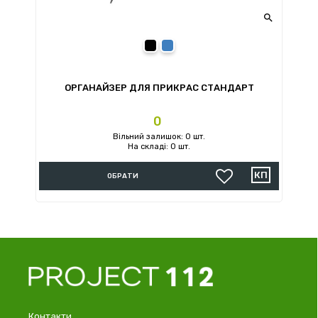

Мультіколор
Синій
ОРГАНАЙЗЕР ДЛЯ ПРИКРАС СТАНДАРТ
Ціна
0
Вільний залишок: 0 шт.
На складі: 0 шт.
ОБРАТИ
Контакти