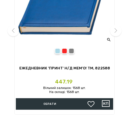


prev
next
Блакитний
Червоний
Сірий
Й
ЕЖЕДНЕВНИК 'ПРИНТ' Н/Д MEM'O! ТМ, 822588
Ціна
447.19
Вільний залишок: 1568 шт.
На складі: 1568 шт.
ОБРАТИ