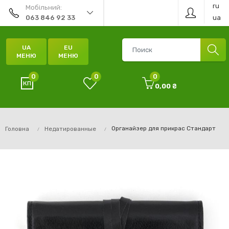
ru
Мобільний:
ua
063 846 92 33
UA
EU
МЕНЮ
МЕНЮ
0
0
0
0,00 ₴
Органайзер для прикрас Стандарт
Головна
Недатированные