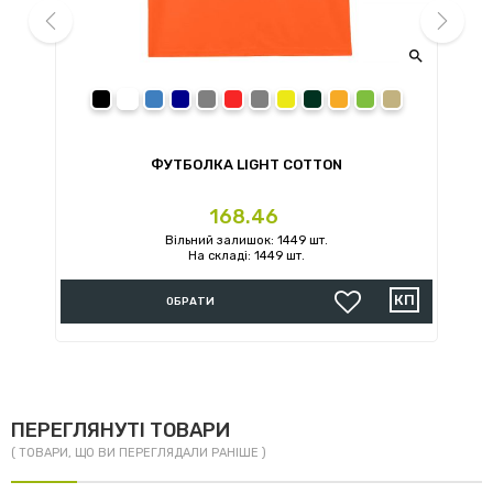


prev
next
black
white
royal
navy
sport grey
red
charcoal
daisy
forest green
orange
irish green
sand
ФУТБОЛКА LIGHT COTTON
Ціна
168.46
Вільний залишок: 1449 шт.
На складі: 1449 шт.
ОБРАТИ
ПЕРЕГЛЯНУТІ ТОВАРИ
( ТОВАРИ, ЩО ВИ ПЕРЕГЛЯДАЛИ РАНІШЕ )