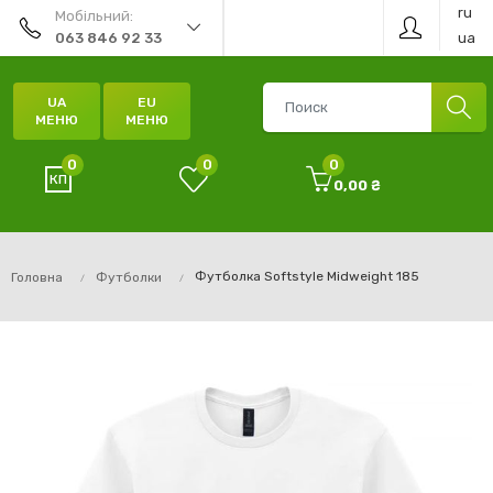
ru
Мобільний:
ua
063 846 92 33
UA
EU
МЕНЮ
МЕНЮ
0
0
0
0,00 ₴
Футболка Softstyle Midweight 185
Головна
Футболки