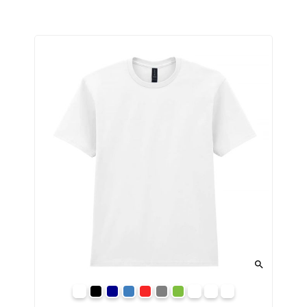

white
pitch black
navy
royal
red
charcoal
irish green
stone blue
sage
paragon