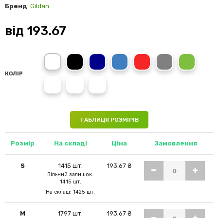
Бренд
:
Gildan
від
193.67
white
pitch black
navy
royal
red
charcoal
irish green
КОЛІР
stone blue
sage
paragon
ТАБЛИЦЯ РОЗМІРІВ
Розмір
На складі
Ціна
Замовлення
S
1415 шт.
193,67 ₴
Вільний залишок:
1415 шт.
На складі: 1425 шт.
M
1797 шт.
193,67 ₴