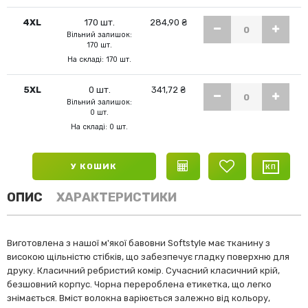
4XL
170 шт.
284,90 ₴
Вільний залишок:
170 шт.
На складі: 170 шт.
5XL
0 шт.
341,72 ₴
Вільний залишок:
0 шт.
На складі: 0 шт.
У КОШИК
ОПИС
ХАРАКТЕРИСТИКИ
Виготовлена з нашої м'якої бавовни Softstyle має тканину з
високою щільністю стібків, що забезпечує гладку поверхню для
друку. Класичний ребристий комір. Сучасний класичний крій,
безшовний корпус. Чорна перероблена етикетка, що легко
знімається. Вміст волокна варіюється залежно від кольору,