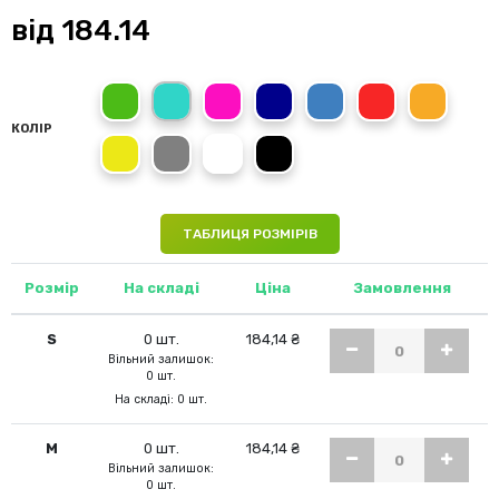
від
184.14
kelly green
turquoise
rosette
navy blue
royal blue
red
orange
КОЛІР
yellow
heather grey
white
black
ТАБЛИЦЯ РОЗМІРІВ
Розмір
На складі
Ціна
Замовлення
S
0 шт.
184,14 ₴
Вільний залишок:
0 шт.
На складі: 0 шт.
M
0 шт.
184,14 ₴
Вільний залишок:
0 шт.