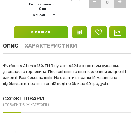
Вільний залишок:
0 шт.
На складі: 0 шт.
У КОШИК
ОПИС
ХАРАКТЕРИСТИКИ
Футболка Atomic 150, ТМ Roly, арт. 6424 з коротким рукавом,
двошарова горловина. Плечові шви та шви горловини зміцнені і
закриті. Без бокових швів. Не сушити в пральній машині, не
відбілювати, прати в теплій воді не більше 40 градусів.
СХОЖІ ТОВАРИ
( ТОВАРИ ТІЄЇ Ж КАТЕГОРІЇ )