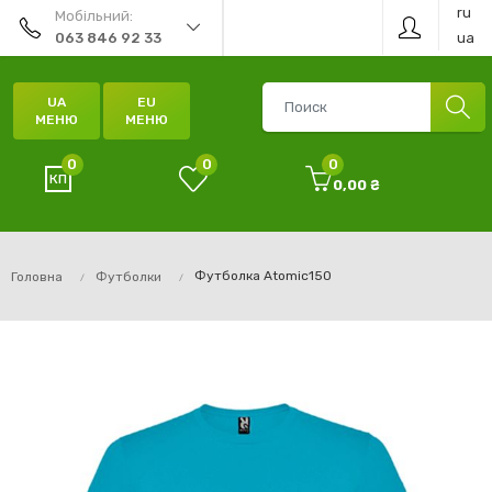
ru
Мобільний:
ua
063 846 92 33
UA
EU
МЕНЮ
МЕНЮ
0
0
0
0,00 ₴
Футболка Atomic150
Головна
Футболки