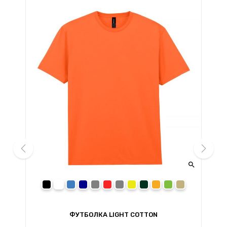


prev
next
black
white
royal
navy
sport grey
red
charcoal
daisy
forest green
orange
irish green
sand
ФУТБОЛКА LIGHT COTTON