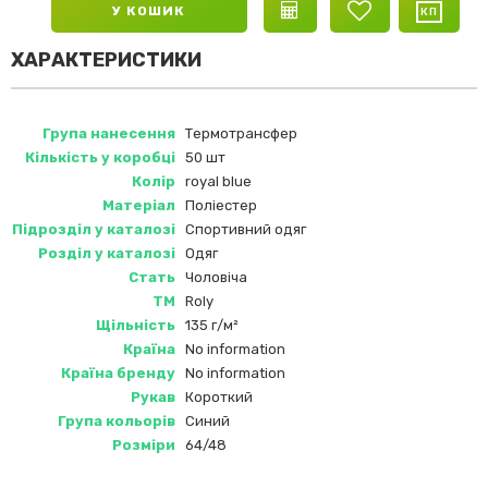
У КОШИК
ХАРАКТЕРИСТИКИ
Група нанесення
Термотрансфер
Кількість у коробці
50 шт
Колір
royal blue
Матеріал
Поліестер
Підрозділ у каталозі
Спортивний одяг
Розділ у каталозі
Одяг
Стать
Чоловіча
ТМ
Roly
Щільність
135 г/м²
Країна
No information
Країна бренду
No information
Рукав
Короткий
Група кольорів
Синий
Розміри
64/48