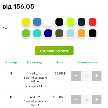
від
156.05
yellow
royal blue
white
black
lime
grey
red
КОЛІР
fern green
turquoise
navy blue
армейский зеленый
sky blue
fluor orange
dark lead
ТАБЛИЦЯ РОЗМІРІВ
Розмір
На складі
Ціна
Замовлення
S
461 шт.
156,05 ₴
Вільний залишок:
461 шт.
На складі: 484 шт.
M
451 шт.
156,05 ₴
Вільний залишок:
451 шт.