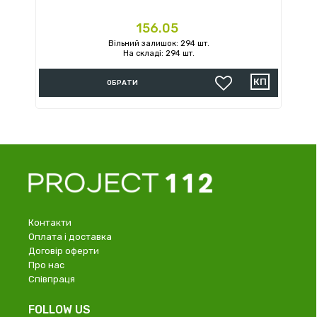
Ціна
156.05
Вільний залишок: 294 шт.
На складі: 294 шт.
ОБРАТИ
Контакти
Оплата і доставка
Договір оферти
Про нас
Співпраця
FOLLOW US