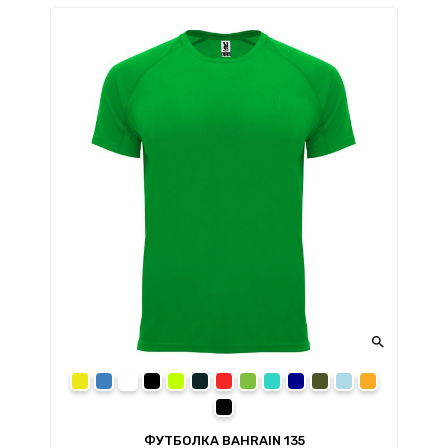

yellow
royal blue
white
black
lime
grey
red
fern green
turquoise
navy blue
армейский зелены
sky blue
fluor orange
dark lead
ФУТБОЛКА BAHRAIN 135