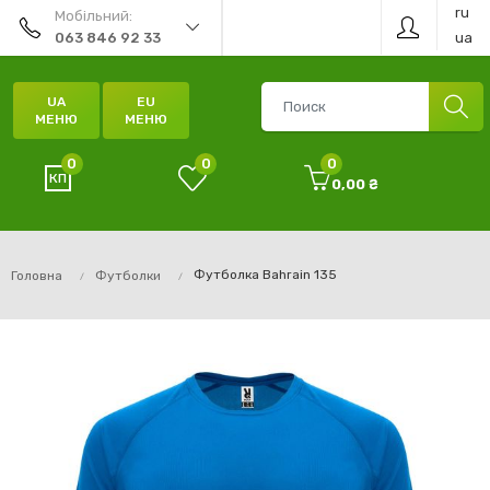
ru
Мобільний:
ua
063 846 92 33
UA
EU
МЕНЮ
МЕНЮ
0
0
0
0,00 ₴
Футболка Bahrain 135
Головна
Футболки