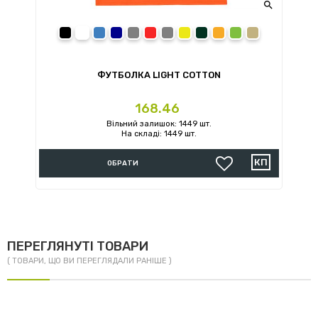


prev
next
black
white
royal
navy
sport grey
red
charcoal
daisy
forest green
orange
irish green
sand
ФУТБОЛКА LIGHT COTTON
Ціна
168.46
Вільний залишок: 1449 шт.
На складі: 1449 шт.
ОБРАТИ
ПЕРЕГЛЯНУТІ ТОВАРИ
( ТОВАРИ, ЩО ВИ ПЕРЕГЛЯДАЛИ РАНІШЕ )