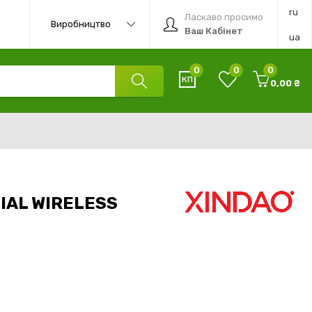
ru
Ласкаво просимо
Виробництво
Ваш Кабінет
ua
0
0
0
0,00 ₴
IAL WIRELESS