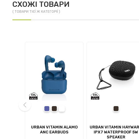
СХОЖІ ТОВАРИ
( ТОВАРИ ТІЄЇ Ж КАТЕГОРІЇ )
te
blue
black
white
black
prev
FREEMOND
URBAN VITAMIN ALAMO
URBAN VITAMIN HAYWA
EADPHONE
ANC EARBUDS
IPX7 WATERPROOF 5W
SPEAKER