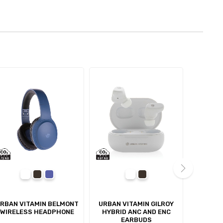
white
black
blue
white
black
next
RBAN VITAMIN BELMONT
URBAN VITAMIN GILROY
LAKEWOO
WIRELESS HEADPHONE
HYBRID ANC AND ENC
AND REPA
EARBUDS