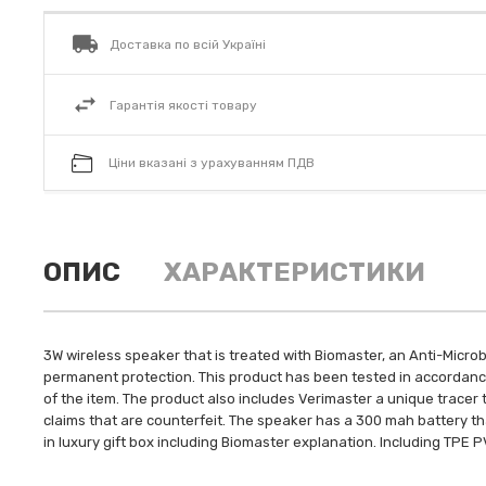
Доставка по всій Україні
Гарантія якості товару
Ціни вказані з урахуванням ПДВ
ОПИС
ХАРАКТЕРИСТИКИ
3W wireless speaker that is treated with Biomaster, an Anti-Microbi
permanent protection. This product has been tested in accordance 
of the item. The product also includes Verimaster a unique tracer t
claims that are counterfeit. The speaker has a 300 mah battery tha
in luxury gift box including Biomaster explanation. Including TPE 