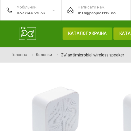
Мобільний:
Написати нам:
063 846 92 33
info@project112.com.ua
КАТАЛОГ УКРАЇНА
КАТА
Головна
Колонки
3W antimicrobial wireless speaker