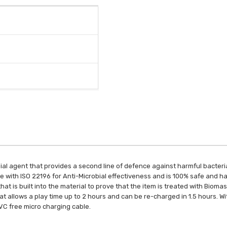
al agent that provides a second line of defence against harmful bacteria. 
with ISO 22196 for Anti-Microbial effectiveness and is 100% safe and har
hat is built into the material to prove that the item is treated with Biom
t allows a play time up to 2 hours and can be re-charged in 1.5 hours. W
PVC free micro charging cable.