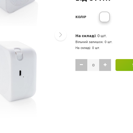
white
КОЛІР
На складі
: 0 шт.
Вільний залишок: 0 шт.
next
На складі: 0 шт.