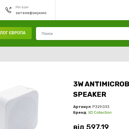
Ми вам
зателефонуємо
ЛОГ ЄВРОПА
3W ANTIMICROB
SPEAKER
Артикул
: P329.033
Бренд
:
XD Collection
від
597.19