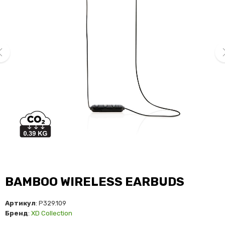
ev
ne
BAMBOO WIRELESS EARBUDS
Артикул
: P329.109
Бренд
:
XD Collection