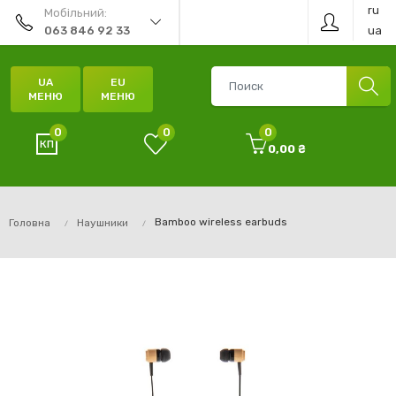
ru
Мобільний:
ua
063 846 92 33
UA
EU
МЕНЮ
МЕНЮ
0
0
0
0,00 ₴
Bamboo wireless earbuds
Головна
Наушники