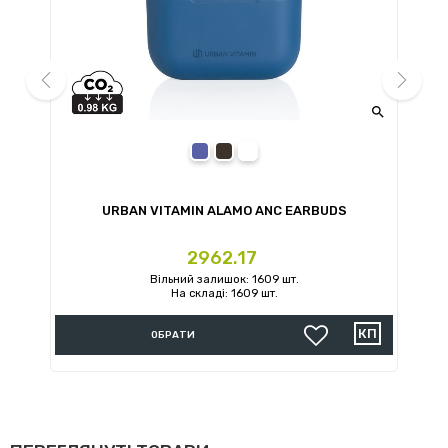


prev
next
blue
black
white
URBAN VITAMIN ALAMO ANC EARBUDS
U
Ціна
2962.17
Вільний залишок: 1609 шт.
На складі: 1609 шт.
ОБРАТИ