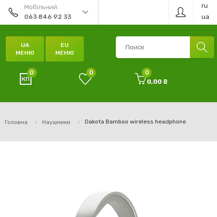
ru
Мобільний:
ua
063 846 92 33
UA
EU
МЕНЮ
МЕНЮ
0
0
0
0,00 ₴
Dakota Bamboo wireless headphone
Головна
Наушники