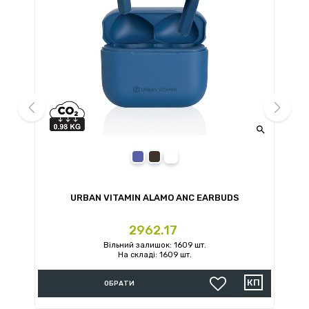


prev
next
blue
black
white
URBAN VITAMIN ALAMO ANC EARBUDS
U
Ціна
2962.17
Вільний залишок: 1609 шт.
На складі: 1609 шт.
ОБРАТИ