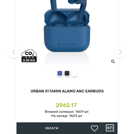


prev
next
blue
black
white
URBAN VITAMIN ALAMO ANC EARBUDS
U
Ціна
2962.17
Вільний залишок: 1609 шт.
На складі: 1609 шт.
ОБРАТИ