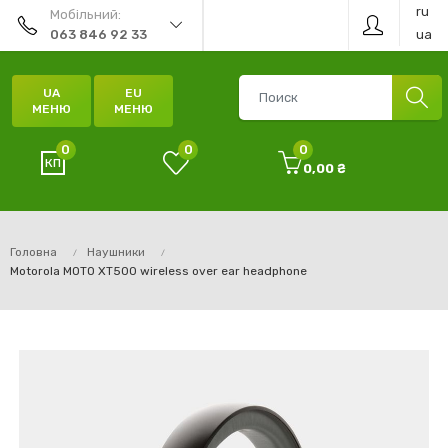
ru
Мобільний:
ua
063 846 92 33
UA
EU
МЕНЮ
МЕНЮ
0
0
0
0,00 ₴
Головна
Наушники
Motorola MOTO XT500 wireless over ear headphone