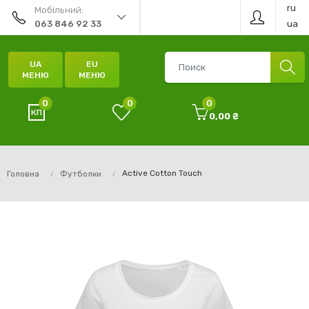
ru
Мобільний:
ua
063 846 92 33
UA
EU
МЕНЮ
МЕНЮ
0
0
0
0,00 ₴
Active Cotton Touch
Головна
Футболки