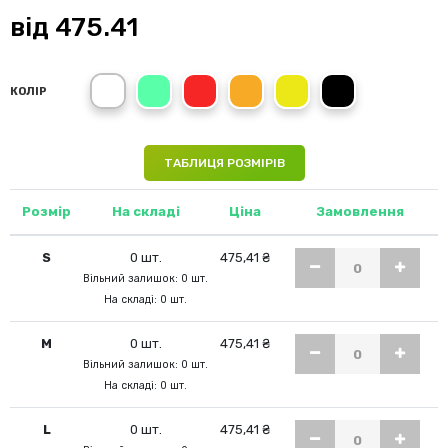
від
475.41
White
Kiwi Green
Crimson Red
Cyber Orange
Cyber Yellow
Black Opal
КОЛІР
ТАБЛИЦЯ РОЗМІРІВ
Розмір
На складі
Ціна
Замовлення
S
0 шт.
475,41 ₴
Вільний залишок: 0 шт.
На складі: 0 шт.
M
0 шт.
475,41 ₴
Вільний залишок: 0 шт.
На складі: 0 шт.
L
0 шт.
475,41 ₴