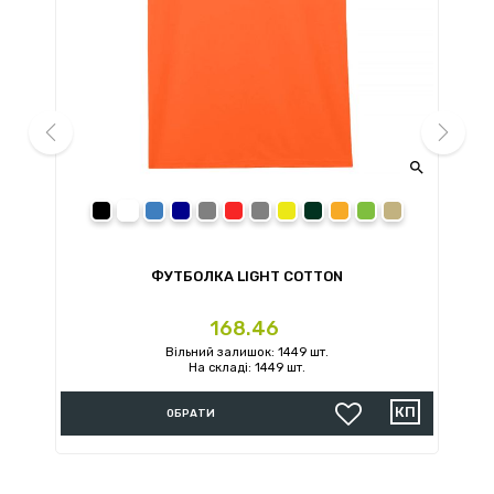


prev
next
black
white
royal
navy
sport grey
red
charcoal
daisy
forest green
orange
irish green
sand
ФУТБОЛКА LIGHT COTTON
Ціна
168.46
Вільний залишок: 1449 шт.
На складі: 1449 шт.
ОБРАТИ