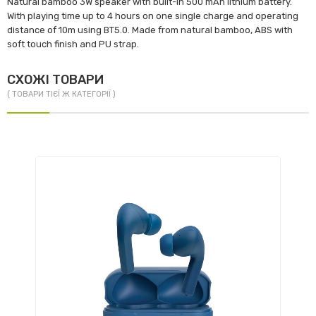
Natural bamboo 3W speaker with built-in 500 mAh lithium battery.
With playing time up to 4 hours on one single charge and operating
distance of 10m using BT5.0. Made from natural bamboo, ABS with
soft touch finish and PU strap.
СХОЖІ ТОВАРИ
( ТОВАРИ ТІЄЇ Ж КАТЕГОРІЇ )