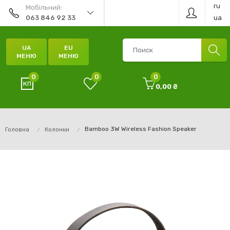
ru
Мобільний:
ua
063 846 92 33
UA
EU
МЕНЮ
МЕНЮ
0
0
0
0,00 ₴
Bamboo 3W Wireless Fashion Speaker
Головна
Колонки