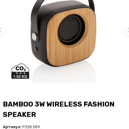
ev
ne
BAMBOO 3W WIRELESS FASHION
SPEAKER
Артикул
: P328.589