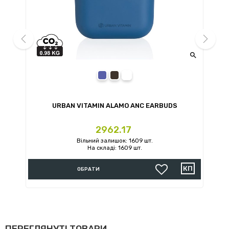


prev
next
blue
black
white
URBAN VITAMIN ALAMO ANC EARBUDS
U
Ціна
2962.17
Вільний залишок: 1609 шт.
На складі: 1609 шт.
ОБРАТИ