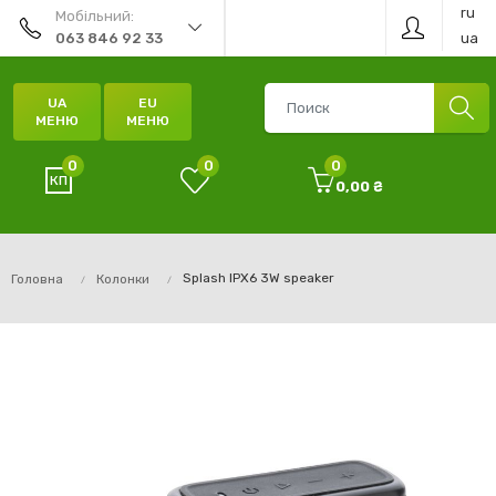
ru
Мобільний:
ua
063 846 92 33
UA
EU
МЕНЮ
МЕНЮ
0
0
0
0,00 ₴
Splash IPX6 3W speaker
Головна
Колонки