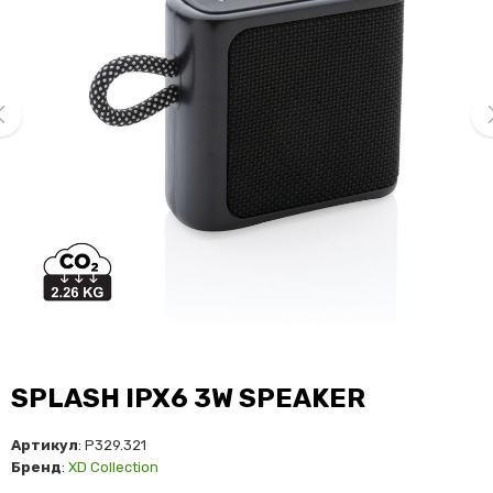
ev
ne
SPLASH IPX6 3W SPEAKER
Артикул
: P329.321
Бренд
:
XD Collection