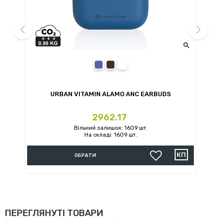


prev
next
blue
black
white
URBAN VITAMIN ALAMO ANC EARBUDS
U
Ціна
2962.17
Вільний залишок: 1609 шт.
На складі: 1609 шт.
ОБРАТИ
ПЕРЕГЛЯНУТІ ТОВАРИ