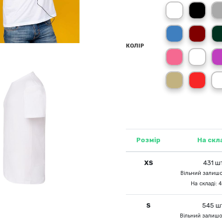
білий (WH)
чорни
синій (RB)
борд
КОЛІР
світло-мали
зеле
пісочно-сіри
черв
Розмір
На скл
XS
431 ш
Вільний залишо
На складі: 4
S
545 ш
Вільний залишо