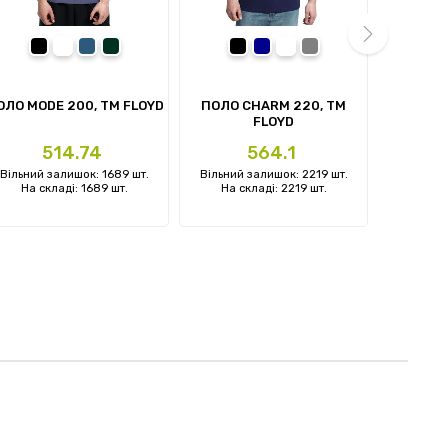
чорний
білий
денім-синій
темно-зелений
чорний
темно-синій
білий
Сірий
next
ОЛО MODE 200, TM FLOYD
ПОЛО CHARM 220, TM
ЖИЛЕТ 
FLOYD
Ціна
Ціна
Ц
514.74
564.1
Вільний залишок: 1689 шт.
Вільний залишок: 2219 шт.
Вільний 
На складі: 1689 шт.
На складі: 2219 шт.
На ск