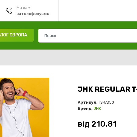
Ми вам
зателефонуємо
ЛОГ ЄВРОПА
JHK REGULAR T
Артикул
: TSRA150
Бренд
:
JHK
від
210.81