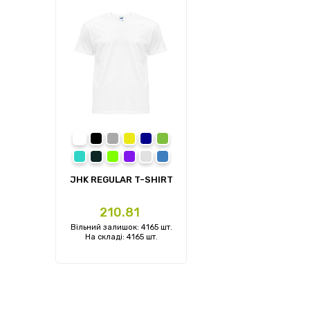
білий (WH)
чорний (BK)
темно-сірий меланж (GM)
жовтий (SY)
темно-синій (NY)
зелений (KG)
бірюзовий (TU)
сірий (GF)
салатовий (LM)
фіолетовий (PU)
світло-сірий меланж (AS)
синій (RB)
бордовий (BU)
темно-зелений (BG)
червоний (RD)
помаранчевий (OR)
хакі (KH)
коричневий (CH)
JHK REGULAR T-SHIRT
блакитний (SK)
темно-зелений (FG)
пісочний (SA)
сірий (ZC)
світло-малиновий (FU)
зелений (AR)
Ціна
210.81
рожевий (PK)
зелений (AG)
бузковий (LV)
світло-жовтий (LY)
ментоловий (MG)
коричневий (BR)
Вільний залишок: 4165 шт.
камуфляж (CM)
блакитний (IB)
темно-синій (DN)
пісочно-сірий (LS)
червоний (CR)
світло-салатовий (PT)
На складі: 4165 шт.