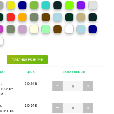
й (BK)
темно-сірий меланж (GM)
жовтий (SY)
темно-синій (NY)
зелений (KG)
бірюзовий (TU)
сірий (GF)
салатовий (LM)
фіолетовий (PU)
світло-сір
овий (BU)
темно-зелений (BG)
червоний (RD)
помаранчевий (OR)
хакі (KH)
коричневий (CH)
блакитний (SK)
темно-зелений (FG)
пісочний (SA)
сірий (ZC)
новий (FU)
ний (AR)
рожевий (PK)
зелений (AG)
бузковий (LV)
світло-жовтий (LY)
ментоловий (MG)
коричневий (BR)
камуфляж (CM)
блакитний (IB)
темно-син
й (LS)
оний (CR)
світло-салатовий (PT)
ТАБЛИЦЯ РОЗМІРІВ
аді
Ціна
Замовлення
т.
210,81 ₴
к: 431 шт.
31 шт.
т.
210,81 ₴
к: 545 шт.