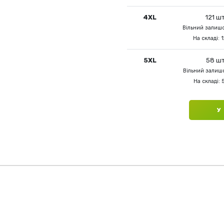
4XL
121 шт
Вільний залишо
На складі: 1
5XL
58 шт
Вільний залишо
На складі: 
У