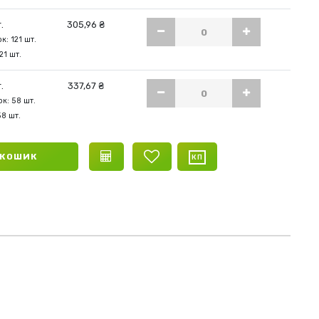
.
305,96 ₴
к: 121 шт.
21 шт.
.
337,67 ₴
к: 58 шт.
58 шт.
 КОШИК