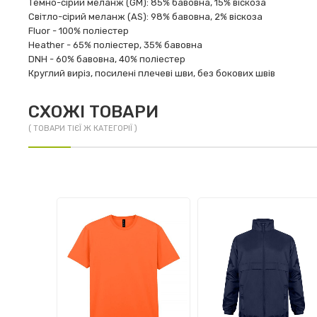
Темно-сірий меланж (GM): 85% бавовна, 15% віскоза
Світло-сірий меланж (AS): 98% бавовна, 2% віскоза
Fluor - 100% поліестер
Heather - 65% поліестер, 35% бавовна
DNH - 60% бавовна, 40% поліестер
Круглий виріз, посилені плечеві шви, без бокових швів
СХОЖІ ТОВАРИ
( ТОВАРИ ТІЄЇ Ж КАТЕГОРІЇ )