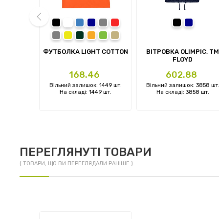
 blue
ark army green
garnet
black
white
royal
navy
sport grey
red
чорний
темно-си
charcoal
daisy
forest green
orange
irish green
sand
prev
KY WOMAN
ФУТБОЛКА LIGHT COTTON
ВІТРОВКА OLIMPIC, TM
FLOYD
Ціна
Ціна
1
168.46
602.88
: 0 шт.
Вільний залишок: 1449 шт.
Вільний залишок: 3858 шт
 шт.
На складі: 1449 шт.
На складі: 3858 шт.
ПЕРЕГЛЯНУТІ ТОВАРИ
( ТОВАРИ, ЩО ВИ ПЕРЕГЛЯДАЛИ РАНІШЕ )