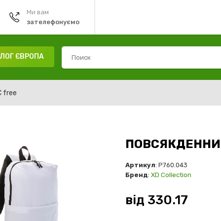
Ми вам
зателефонуємо
ЛОГ ЄВРОПА
 free
ПОВСЯКДЕННИ
Артикул
: P760.043
Бренд
:
XD Collection
від
330.17