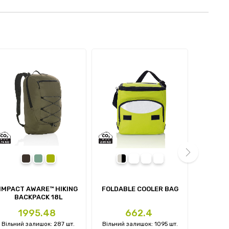
black
navy
green
next
IMPACT AWARE™ HIKING
FOLDABLE COOLER BAG
CASUAL
BACKPACK 18L
Ціна
Ціна
Ц
1995.48
662.4
Вільний залишок: 287 шт.
Вільний залишок: 1095 шт.
Вільний 