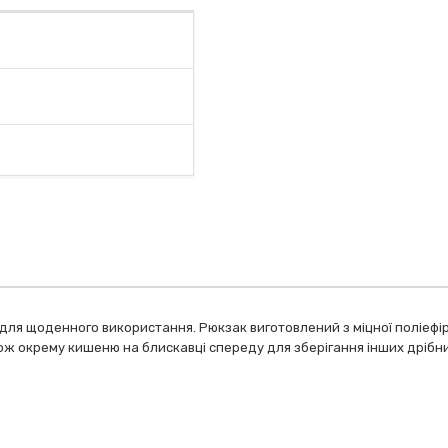
ля щоденного використання. Рюкзак виготовлений з міцної поліефірн
ож окрему кишеню на блискавці спереду для зберігання інших дрібних