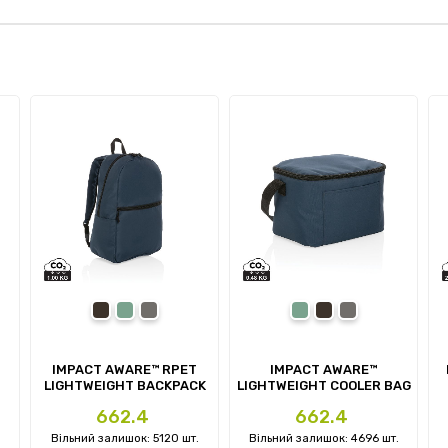
ite
black
navy
anthracite
navy
black
anthracite
IMPACT AWARE™ RPET
IMPACT AWARE™
P
LIGHTWEIGHT BACKPACK
LIGHTWEIGHT COOLER BAG
Ціна
Ціна
662.4
662.4
Вільний залишок: 5120 шт.
Вільний залишок: 4696 шт.