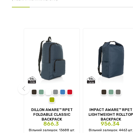
ck
black
navy
grey
royal blue
red
black
navy
anthrac
green
prev
CKPACK
DILLON AWARE™ RPET
IMPACT AWARE™ RPET
FOLDABLE CLASSIC
LIGHTWEIGHT ROLLTO
BACKPACK
BACKPACK
Ціна
Ціна
8
866.3
956.34
: 0 шт.
Вільний залишок: 13688 шт.
Вільний залишок: 4463 шт.