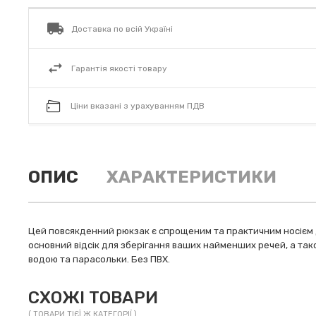
Доставка по всій Україні
Гарантія якості товару
Ціни вказані з урахуванням ПДВ
ОПИС
ХАРАКТЕРИСТИКИ
Цей повсякденний рюкзак є спрощеним та практичним носієм д
основний відсік для зберігання ваших найменших речей, а так
водою та парасольки. Без ПВХ.
СХОЖІ ТОВАРИ
( ТОВАРИ ТІЄЇ Ж КАТЕГОРІЇ )