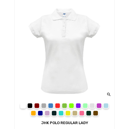

білий (WH)
чорний (BK)
бордовий (BU)
темно-сірий меланж (GM)
синій (RB)
червоний (RD)
зелений (KG)
салатовий (LM)
фіолетовий (PU)
ментоловий (MG)
світло-сірий мелан
рожевий (PK)
блакитний (
помаранчевий (OR)
темно-синій (NY)
бузковий (LV)
сірий (GF)
бірюзовий (TU)
жовтий (SY)
пісочний (SA)
світло-малиновий (FU)
темно-зелений (BG)
коричневий (CH)
JHK POLO REGULAR LADY