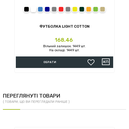
prev
next
black
white
royal
navy
sport grey
red
charcoal
daisy
forest green
orange
irish green
sand
ФУТБОЛКА LIGHT COTTON
Ціна
168.46
Вільний залишок: 1449 шт.
На складі: 1449 шт.
ОБРАТИ
ПЕРЕГЛЯНУТІ ТОВАРИ
( ТОВАРИ, ЩО ВИ ПЕРЕГЛЯДАЛИ РАНІШЕ )