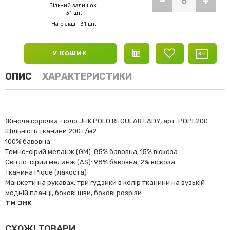
Вільний залишок:
31 шт.
На складі: 31 шт.
У КОШИК
ОПИС
ХАРАКТЕРИСТИКИ
Жіноча сорочка-поло JHK POLO REGULAR LADY, арт. POPL200
Щільність тканини 200 г/м2
100% бавовна
Темно-сірий меланж (GM): 85% бавовна, 15% віскоза
Світло-сірий меланж (AS): 98% бавовна, 2% віскоза
Тканина Pique (лакоста)
Манжети на рукавах, три гудзики в колір тканини на вузькій
модній планці, бокові шви, бокові розрізи
TM JHK
СХОЖІ ТОВАРИ