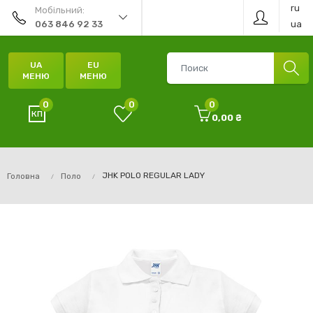
ru
Мобільний:
ua
063 846 92 33
UA
EU
МЕНЮ
МЕНЮ
0
0
0
0,00 ₴
JHK POLO REGULAR LADY
Головна
Поло