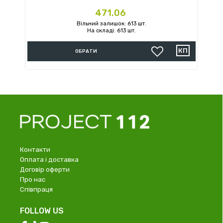
Ціна
471.06
Вільний залишок: 613 шт.
На складі: 613 шт.
ОБРАТИ
Контакти
Оплата і доставка
Договір оферти
Про нас
Співпраця
FOLLOW US