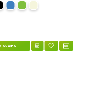
ранчевий
Чорний
Синій
Зелений
Бежевий
У КОШИК