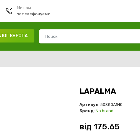
Ми вам
зателефонуємо
ЛОГ ЄВРОПА
LAPALMA
Артикул
: 50S80A1N0
Бренд
:
No brand
від
175.65