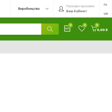
ru
Ласкаво просимо
Виробництво
Ваш Кабінет
ua
0
0
0
0,00 ₴