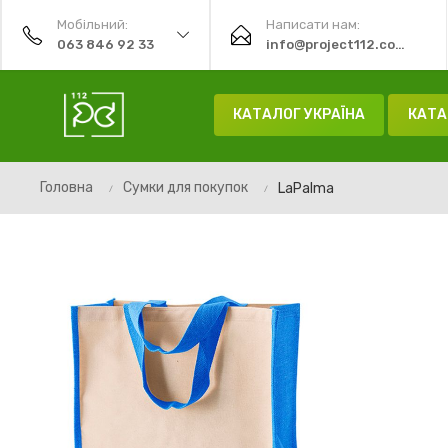
Мобільний:
Написати нам:
063 846 92 33
info@project112.com.ua
КАТАЛОГ УКРАЇНА
КАТА
Головна
Сумки для покупок
LaPalma