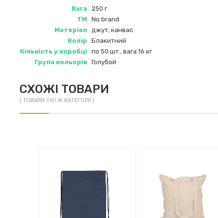
Вага
250 г
ТМ
No brand
Матеріал
джут, канвас
Колір
Блакитний
Кількість у коробці
по 50 шт., вага 16 кг
Група кольорів
Голубой
СХОЖІ ТОВАРИ
( ТОВАРИ ТІЄЇ Ж КАТЕГОРІЇ )