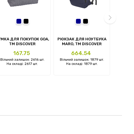
темно-синій
чорний
темно-синій
чорний
next
УМКА ДЛЯ ПОКУПОК GOA,
РЮКЗАК ДЛЯ НОУТБУКА
РЮКЗАК
TM DISCOVER
MARO, ТМ DISCOVER
HARDI
Ціна
Ціна
Ц
167.75
664.54
Вільний залишок: 2616 шт.
Вільний залишок: 1879 шт.
Вільний 
На складі: 2617 шт.
На складі: 1879 шт.
На ск