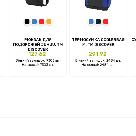
омаранчевий
чорний
синій
червоний
помаранчевий
синій
сірий
червоний
РЮКЗАК ДЛЯ
ТЕРМОСУМКА COOLERBAG
С
ПОДОРОЖЕЙ JUHUU, ТМ
M, TM DISCOVER
DISCOVER
Ціна
Ціна
127.62
291.92
Вільний залишок: 7303 шт.
Вільний залишок: 2484 шт.
На складі: 7303 шт.
На складі: 2484 шт.