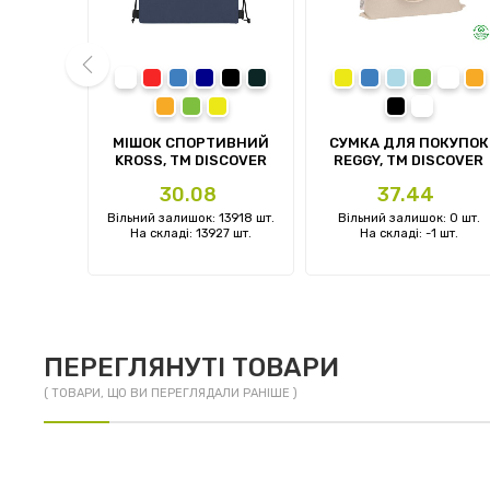
ний
білий
червоний
синій
темно-синій
чорний
сірий
жовтий
синій
блакитний
зелений
білий
п
помаранчевий
зелений
жовтий
чорний
prev
ОУТБУКА
МІШОК СПОРТИВНИЙ
СУМКА ДЛЯ ПОКУПОК
L, TM
KROSS, TM DISCOVER
REGGY, TM DISCOVER
ER
Ціна
Ціна
4
30.08
37.44
: 0 шт.
Вільний залишок: 13918 шт.
Вільний залишок: 0 шт.
2 шт.
На складі: 13927 шт.
На складі: -1 шт.
ПЕРЕГЛЯНУТІ ТОВАРИ
( ТОВАРИ, ЩО ВИ ПЕРЕГЛЯДАЛИ РАНІШЕ )