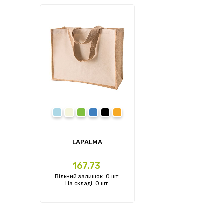
Блакитний
Бежевий
Зелений
Синій
Чорний
Помаранчевий
LAPALMA
Ціна
167.73
Вільний залишок: 0 шт.
На складі: 0 шт.