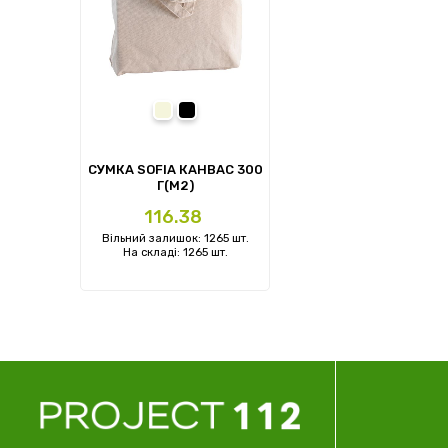
Бежевий
Чорний
СУМКА SOFIA КАНВАС 300
Г(М2)
Ціна
116.38
Вільний залишок: 1265 шт.
На складі: 1265 шт.