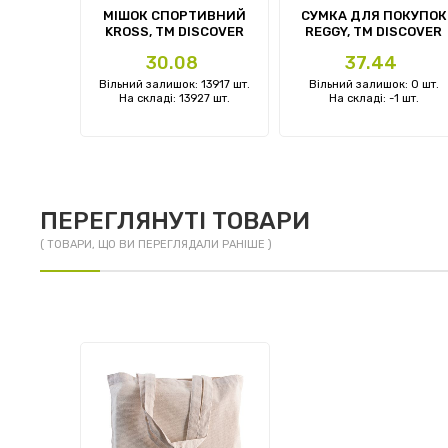
ОУТБУКА
МІШОК СПОРТИВНИЙ
СУМКА ДЛЯ ПОКУПОК
L, TM
KROSS, TM DISCOVER
REGGY, TM DISCOVER
ER
Ціна
Ціна
4
30.08
37.44
: 0 шт.
Вільний залишок: 13917 шт.
Вільний залишок: 0 шт.
2 шт.
На складі: 13927 шт.
На складі: -1 шт.
ПЕРЕГЛЯНУТІ ТОВАРИ
( ТОВАРИ, ЩО ВИ ПЕРЕГЛЯДАЛИ РАНІШЕ )