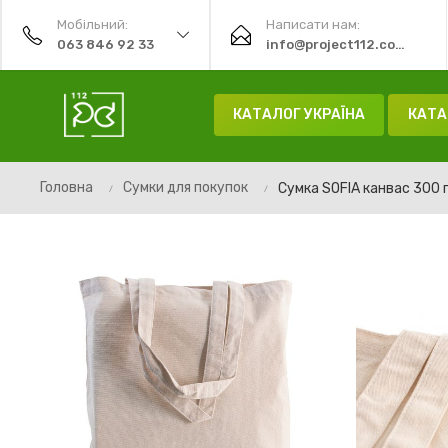
Мобільний:
Написати нам:
063 846 92 33
info@project112.com.ua
КАТАЛОГ УКРАЇНА
КАТА
Головна
Сумки для покупок
Сумка SOFIA канвас 300 