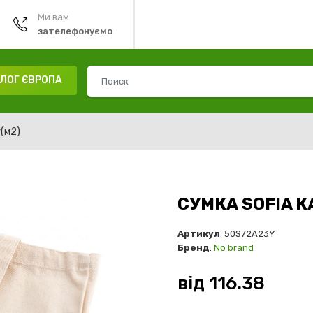
Ми вам
зателефонуємо
ЛОГ ЄВРОПА
г(м2)
СУМКА SOFIA К
Артикул
: 50S72A23Y
Бренд
:
No brand
від
116.38