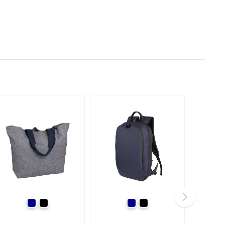
темно-синій
чорний
темно-синій
чорний
next