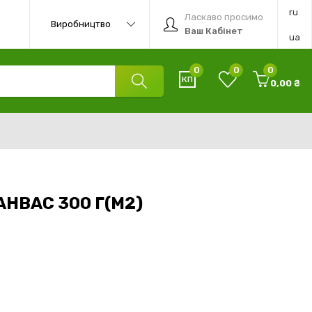
ru
Ласкаво просимо
Виробництво
Ваш Кабінет
ua
0
0
0
0,00 ₴
АНВАС 300 Г(М2)