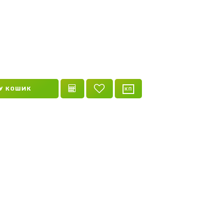
ий
У КОШИК