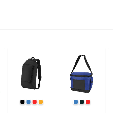
омаранчевий
чорний
синій
червоний
помаранчевий
синій
сірий
червоний