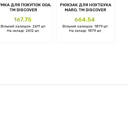
УМКА ДЛЯ ПОКУПОК GOA,
РЮКЗАК ДЛЯ НОУТБУКА
РЮКЗАК
TM DISCOVER
MARO, ТМ DISCOVER
HARDI
Ціна
Ціна
Ц
167.75
664.54
Вільний залишок: 2611 шт.
Вільний залишок: 1879 шт.
Вільний 
На складі: 2612 шт.
На складі: 1879 шт.
На ск