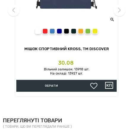


prev
next
білий
червоний
синій
темно-синій
чорний
сірий
помаранчевий
зелений
жовтий
МІШОК СПОРТИВНИЙ KROSS, TM DISCOVER
Ціна
30.08
Вільний залишок: 13918 шт.
На складі: 13927 шт.
ОБРАТИ
ПЕРЕГЛЯНУТІ ТОВАРИ
( ТОВАРИ, ЩО ВИ ПЕРЕГЛЯДАЛИ РАНІШЕ )