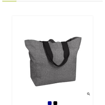

темно-синій
чорний