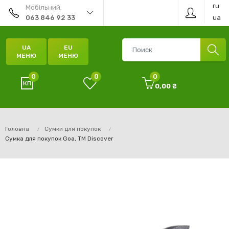
ru
Мобільний:
ua
063 846 92 33
UA
EU
МЕНЮ
МЕНЮ
0
0
0
0,00 ₴
Головна
Сумки для покупок
Сумка для покупок Goa, TM Discover