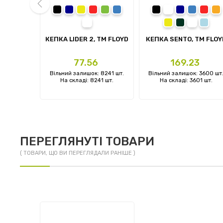
ва
чорний
темно-синій
жовтий
червоний
зелений
синій
чорний
темно-синій
синій
черво
п
білий
жовтий
темно-зелен
білий
блаки
prev
TM FLOYD
КЕПКА LIDER 2, TM FLOYD
КЕПКА SENTO, TM FLOY
Ціна
Ціна
3
77.56
169.23
: 0 шт.
Вільний залишок: 8241 шт.
Вільний залишок: 3600 шт
 шт.
На складі: 8241 шт.
На складі: 3601 шт.
ПЕРЕГЛЯНУТІ ТОВАРИ
( ТОВАРИ, ЩО ВИ ПЕРЕГЛЯДАЛИ РАНІШЕ )