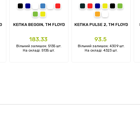
ний
омаранчевий
чорний
темно-синій
синій
білий
червоний
сірий
червоний
темно-синій
жовтий
чорний
зелений
ий
тний
зелений
жовтий
помаранчевий
білий
D
КЕПКА BEGGIN, TM FLOYD
КЕПКА PULSE 2, ТМ FLOYD
Ціна
Ціна
183.33
93.5
.
Вільний залишок: 5135 шт.
Вільний залишок: 4309 шт.
На складі: 5135 шт.
На складі: 4323 шт.