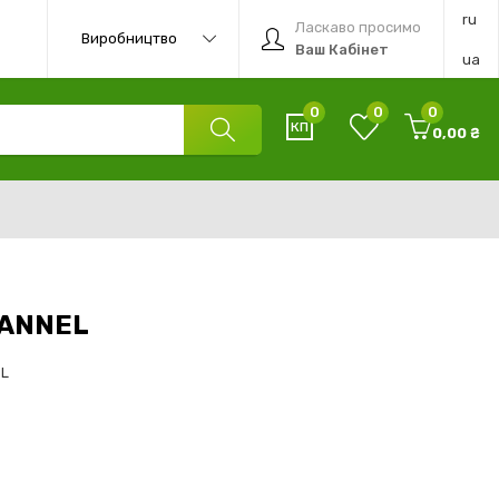
ru
Ласкаво просимо
Виробництво
Ваш Кабінет
ua
0
0
0
0,00 ₴
LANNEL
BL