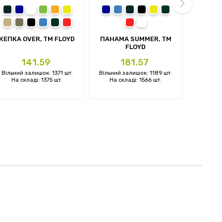
сірий
темно-синій
білий
зелений
помаранчевий
жовтий
темно-синій
синій
сірий
чорний
жовтий
темно-зелений
темно
с
пісочний
олива
чорний
синій
темно-зелений
червоний
червоний
білий
next
КЕПКА OVER, TM FLOYD
ПАНАМА SUMMER, TM
КЕПКА 
FLOYD
Ціна
Ціна
141.59
181.57
Вільний залишок: 1371 шт.
Вільний залишок: 1189 шт.
Вільний 
На складі: 1375 шт.
На складі: 1566 шт.
На ск