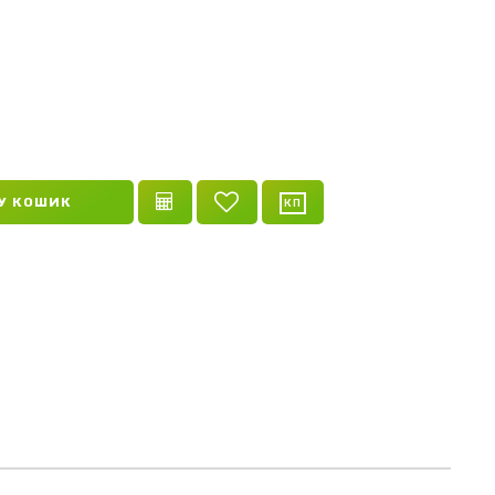
BL
E GREY
У КОШИК