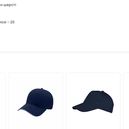
он шерсті
озі – 25