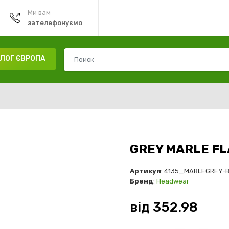
Ми вам
зателефонуємо
ЛОГ ЄВРОПА
GREY MARLE F
Артикул
: 4135_MARLEGREY-
Бренд
:
Headwear
від
352.98