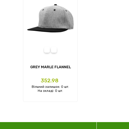
MARLEGREY-BL
MARLE GREY
GREY MARLE FLANNEL
Ціна
352.98
Вільний залишок: 0 шт.
На складі: 0 шт.