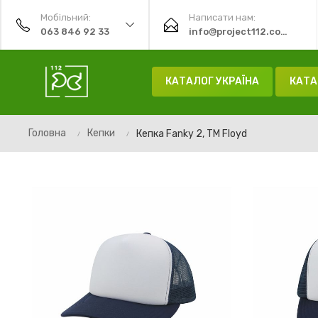
Мобільний:
Написати нам:
063 846 92 33
info@project112.com.ua
КАТАЛОГ УКРАЇНА
КАТА
Головна
Кепки
Кепка Fanky 2, TM Floyd