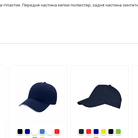
бка-пластик. Передня частина кепки поліестер, задня частина синте
ний
омаранчевий
чорний
темно-синій
синій
білий
червоний
сірий
червоний
темно-синій
жовтий
чорний
зелений