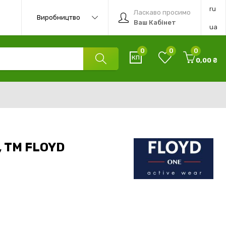
ru
Ласкаво просимо
Виробництво
Ваш Кабінет
ua
0
0
0
0,00 ₴
, TM FLOYD