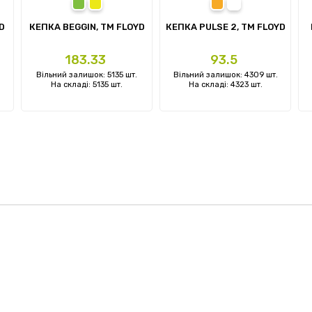
ий
тний
зелений
жовтий
помаранчевий
білий
D
КЕПКА BEGGIN, TM FLOYD
КЕПКА PULSE 2, ТМ FLOYD
Ціна
Ціна
183.33
93.5
.
Вільний залишок: 5135 шт.
Вільний залишок: 4309 шт.
На складі: 5135 шт.
На складі: 4323 шт.