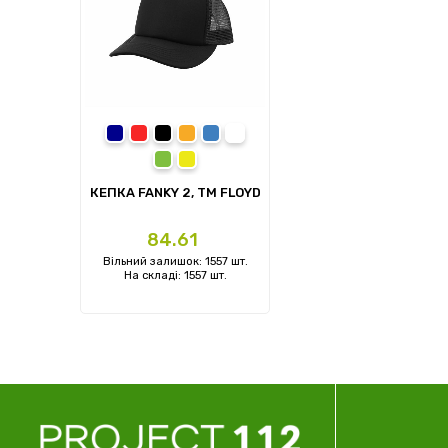
темно-синій
червоний
чорний
помаранчевий
синій
зелений
жовтий
КЕПКА FANKY 2, TM FLOYD
Ціна
84.61
Вільний залишок: 1557 шт.
На складі: 1557 шт.