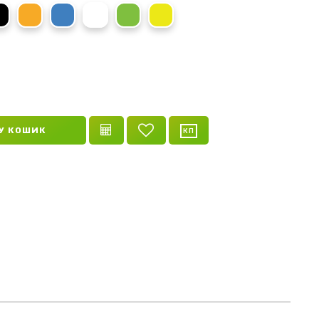
оний
чорний
помаранчевий
синій
зелений
жовтий
У КОШИК