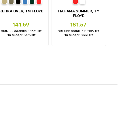
пісочний
олива
чорний
синій
темно-зелений
червоний
червоний
білий
next
КЕПКА OVER, TM FLOYD
ПАНАМА SUMMER, TM
КЕПКА 
FLOYD
Ціна
Ціна
141.59
181.57
Вільний залишок: 1371 шт.
Вільний залишок: 1189 шт.
Вільний 
На складі: 1375 шт.
На складі: 1566 шт.
На ск