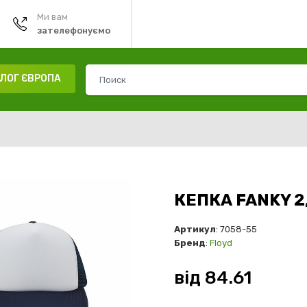
Ми вам
зателефонуємо
ЛОГ ЄВРОПА
КЕПКА FANKY 2
Артикул
: 7058-55
Бренд
:
Floyd
від
84.61