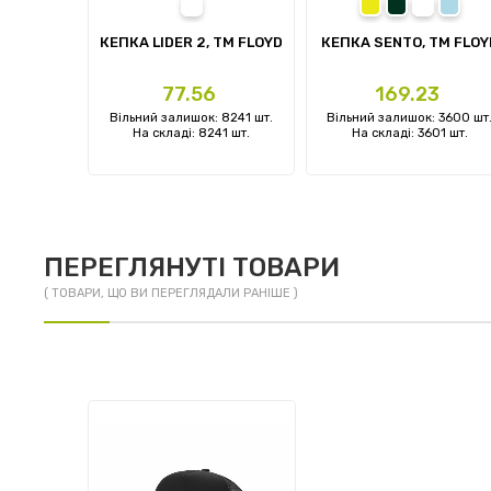
білий
жовтий
темно-зелен
білий
блаки
prev
TM FLOYD
КЕПКА LIDER 2, TM FLOYD
КЕПКА SENTO, TM FLOY
Ціна
Ціна
3
77.56
169.23
: 0 шт.
Вільний залишок: 8241 шт.
Вільний залишок: 3600 шт
 шт.
На складі: 8241 шт.
На складі: 3601 шт.
ПЕРЕГЛЯНУТІ ТОВАРИ
( ТОВАРИ, ЩО ВИ ПЕРЕГЛЯДАЛИ РАНІШЕ )