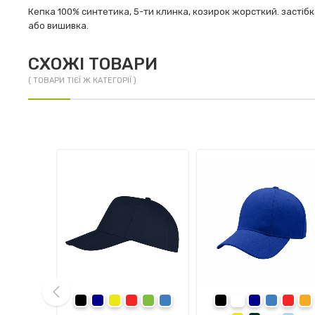
Кепка 100% синтетика, 5-ти клинка, козирок жорсткий. засті
або вишивка.
СХОЖІ ТОВАРИ
( ТОВАРИ ТІЄЇ Ж КАТЕГОРІЇ )
ва
чорний
темно-синій
жовтий
червоний
зелений
синій
чорний
темно-синій
синій
черво
п