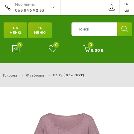
ru
Мобільний:
ua
063 846 92 33
UA
EU
МЕНЮ
МЕНЮ
0
0
0
0,00 ₴
Daisy (Crew Neck)
Головна
Футболки