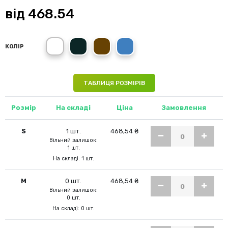
від
468.54
Vintage Rose
Vintage Grey
Vintage Brown
Vintage Blue
КОЛІР
ТАБЛИЦЯ РОЗМІРІВ
Розмір
На складі
Ціна
Замовлення
S
1 шт.
468,54 ₴
Вільний залишок:
1 шт.
На складі: 1 шт.
M
0 шт.
468,54 ₴
Вільний залишок:
0 шт.
На складі: 0 шт.