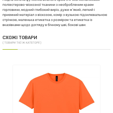
поліестерово-віскозної тканини з необробленим краєм
горловини, модний глибокий виріз, дуже м`який, легкий і
приємний матеріал з віскозою, комір з вузькою підсилювальною
стрічкою, маленька етикетка з розміром та етикетка із
вказівками щодо догляду в бічному шві, бокові шви.
СХОЖІ ТОВАРИ
( ТОВАРИ ТІЄЇ Ж КАТЕГОРІЇ )