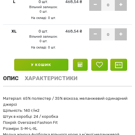
L
0 шт.
468,54 ₴
Вільний залишок:
0 шт.
На складі: 0 шт.
XL
0 шт.
468,54 ₴
Вільний залишок:
0 шт.
На складі: 0 шт.
У КОШИК
ОПИС
ХАРАКТЕРИСТИКИ
Матеріал: 65% поліестер / 35% віскоза; меланжевий одинарний
джерсі
Щільність: 140 г/м2
Штук в коробці: 24 / коробка
Покрій: Oversized Fashion Fit
Розміри: S-M-L-XL
Модна жіноча футболка вільного крою з м`якої меланжевой