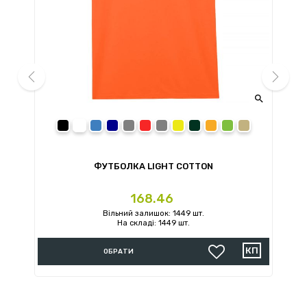


prev
next
black
white
royal
navy
sport grey
red
charcoal
daisy
forest green
orange
irish green
sand
ФУТБОЛКА LIGHT COTTON
Ціна
168.46
Вільний залишок: 1449 шт.
На складі: 1449 шт.
ОБРАТИ