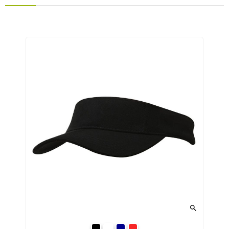

Black
White
Navy
Red