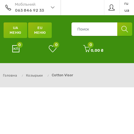
ru
Мобільний:
ua
063 846 92 33
UA
EU
МЕНЮ
МЕНЮ
0
0
0
0,00 ₴
Cotton Visor
Головна
Козырьки