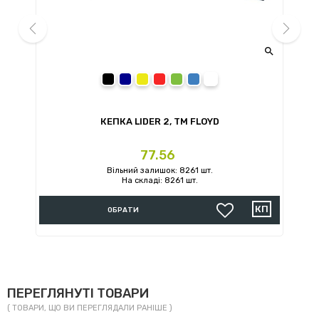


prev
next
чорний
темно-синій
жовтий
червоний
зелений
синій
білий
КЕПКА LIDER 2, TM FLOYD
Ціна
77.56
Вільний залишок: 8261 шт.
На складі: 8261 шт.
ОБРАТИ
ПЕРЕГЛЯНУТІ ТОВАРИ
( ТОВАРИ, ЩО ВИ ПЕРЕГЛЯДАЛИ РАНІШЕ )