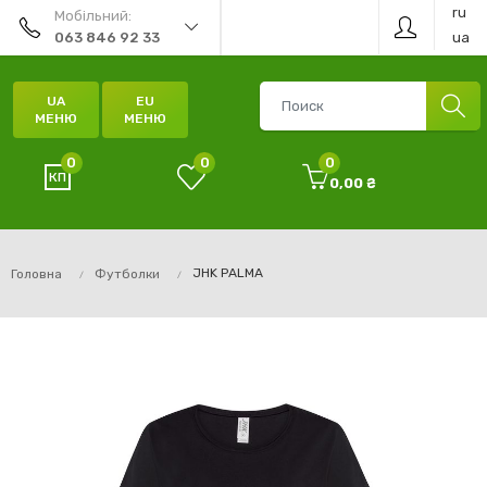
ru
Мобільний:
ua
063 846 92 33
UA
EU
МЕНЮ
МЕНЮ
0
0
0
0,00 ₴
JHK PALMA
Головна
Футболки