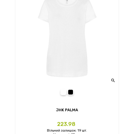

білий (WH)
чорний (BK)
JHK PALMA
Ціна
223.98
Вільний залишок: 19 шт.