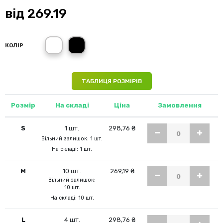
від
269.19
білий (WH)
чорний (BK)
КОЛІР
ТАБЛИЦЯ РОЗМІРІВ
Розмір
На складі
Ціна
Замовлення
S
1 шт.
298,76 ₴
Вільний залишок: 1 шт.
На складі: 1 шт.
M
10 шт.
269,19 ₴
Вільний залишок:
10 шт.
На складі: 10 шт.
L
4 шт.
298,76 ₴