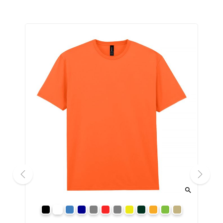


prev
next
black
white
royal
navy
sport grey
red
charcoal
daisy
forest green
orange
irish green
sand