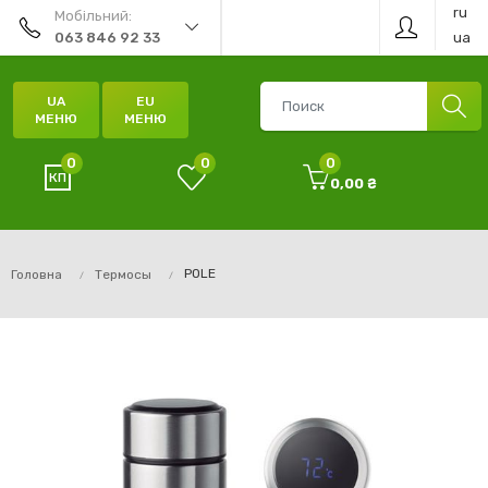
ru
Мобільний:
ua
063 846 92 33
UA
EU
МЕНЮ
МЕНЮ
0
0
0
0,00 ₴
POLE
Головна
Термосы