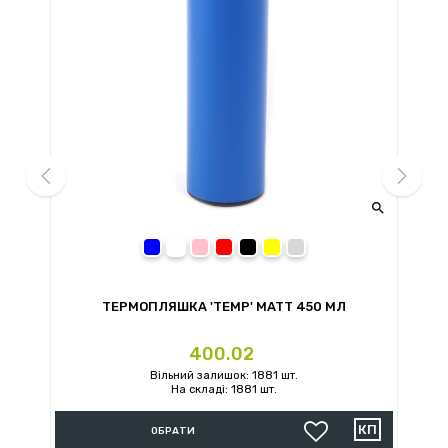


prev
next
синий
розовый
красный
черный
желтый
светло-серый
ТЕРМОПЛЯШКА 'TEMP' MATT 450 МЛ
Ціна
400.02
Вільний залишок: 1881 шт.
На складі: 1881 шт.
ОБРАТИ