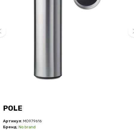
ev
ne
POLE
Артикул
: MO979616
Бренд
:
No brand