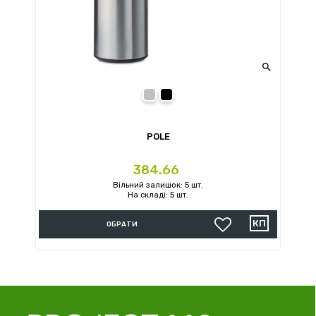

Срібний
Чорний
POLE
Ціна
384.66
Вільний залишок: 5 шт.
На складі: 5 шт.
ОБРАТИ