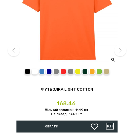


prev
next
black
white
royal
navy
sport grey
red
charcoal
daisy
forest green
orange
irish green
sand
ФУТБОЛКА LIGHT COTTON
Ціна
168.46
Вільний залишок: 1449 шт.
На складі: 1449 шт.
ОБРАТИ