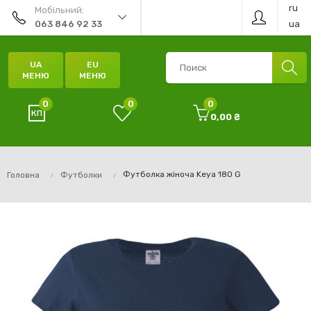
ru
Мобільний:
ua
063 846 92 33
UA
EU
МЕНЮ
МЕНЮ
0
0
0
0,00 ₴
Футболка жіноча Keya 180 G
Головна
Футболки