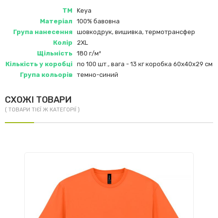
ТМ
Keya
Матеріал
100% бавовна
Група нанесення
шовкодрук, вишивка, термотрансфер
Колір
2XL
Щільність
180 г/м²
Кількість у коробці
по 100 шт., вага - 13 кг коробка 60х40х29 см
Група кольорів
темно-синий
СХОЖІ ТОВАРИ
( ТОВАРИ ТІЄЇ Ж КАТЕГОРІЇ )