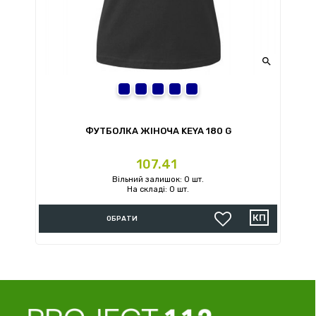

S
M
L
XL
2XL
ФУТБОЛКА ЖІНОЧА KEYA 180 G
Ціна
107.41
Вільний залишок: 0 шт.
На складі: 0 шт.
ОБРАТИ