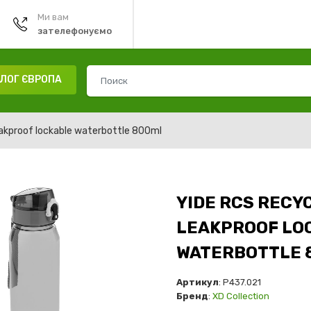
Ми вам
зателефонуємо
ЛОГ ЄВРОПА
akproof lockable waterbottle 800ml
YIDE RCS RECY
LEAKPROOF LO
WATERBOTTLE 
Артикул
: P437.021
Бренд
:
XD Collection