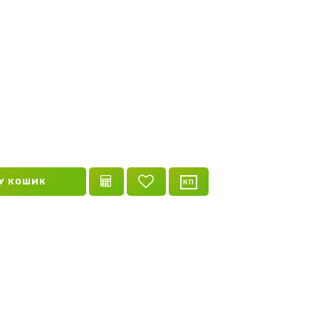
n
У КОШИК