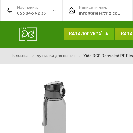
Мобільний:
Написати нам:
063 846 92 33
info@project112.com.ua
КАТАЛОГ УКРАЇНА
КАТА
Головна
Бутылки для питья
Yide RCS Recycled PET le