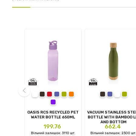
white
black
red
blue
green
orange
black
blue
white
green
purple
prev
ILICATE
OASIS RCS RECYCLED PET
VACUUM STAINLESS STE
E WITH
WATER BOTTLE 650ML
BOTTLE WITH BAMBOO L
ID
AND BOTTOM
Ціна
Ціна
1
199.76
662.4
 905 шт.
Вільний залишок: 3110 шт.
Вільний залишок: 2300 шт