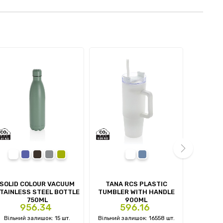
white
blue
black
grey
green
white
light blue
white
g
next
SOLID COLOUR VACUUM
TANA RCS PLASTIC
AVIRA AL
TAINLESS STEEL BOTTLE
TUMBLER WITH HANDLE
TUM
750ML
900ML
Ціна
Ціна
Ці
956.34
596.16
1
Вільний залишок: 15 шт.
Вільний залишок: 16558 шт.
Вільний 