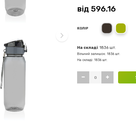
від
596.16
black
gree
КОЛІР
next
На складі
: 1836 шт.
Вільний залишок: 1836 шт.
На складі: 1836 шт.