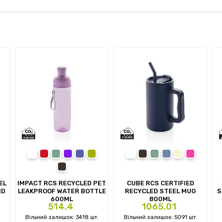
white
red
navy
purple
blue
green
white
black
navy
light blue
beige
pink
black
EL
IMPACT RCS RECYCLED PET
CUBE RCS CERTIFIED
ID
LEAKPROOF WATER BOTTLE
RECYCLED STEEL MUG
S
600ML
800ML
Ціна
Ціна
514.4
1065.01
.
Вільний залишок: 3418 шт.
Вільний залишок: 5091 шт.