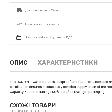
Доставка по всій Україні
Гарантія якості товару
Ціни вказані з урахуванням ПДВ
ОПИС
ХАРАКТЕРИСТИКИ
This RCS RPET water bottle is leakproof and features a lockable an
certification ensures a completely certified supply chain of the re
Capacity 800ml. Including FSC®-certified kraft gift packaging.
СХОЖІ ТОВАРИ
( ТОВАРИ ТІЄЇ Ж КАТЕГОРІЇ )