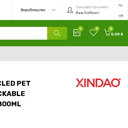
ru
Ласкаво просимо
Виробництво
Ваш Кабінет
ua
0
0
0
0,00 ₴
CLED PET
CKABLE
800ML