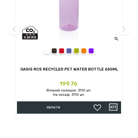


prev
next
white
black
red
blue
green
orange
purple
OASIS RCS RECYCLED PET WATER BOTTLE 650ML
VA
Ціна
199.76
Вільний залишок: 3110 шт.
На складі: 3110 шт.
ОБРАТИ