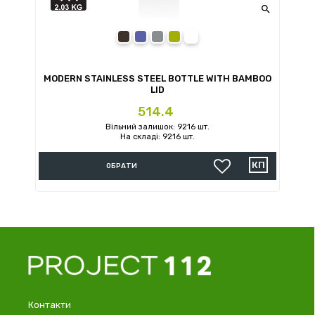

black
blue
grey
green
white
MODERN STAINLESS STEEL BOTTLE WITH BAMBOO
LID
Ціна
514.4
Вільний залишок: 9216 шт.
На складі: 9216 шт.
ОБРАТИ
Контакти