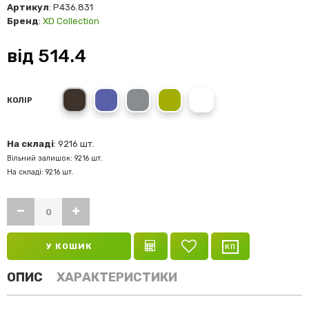
Артикул
: P436.831
Бренд
:
XD Collection
від
514.4
black
blue
grey
green
white
КОЛІР
На складі
: 9216 шт.
Вільний залишок: 9216 шт.
На складі: 9216 шт.
У КОШИК
ОПИС
ХАРАКТЕРИСТИКИ