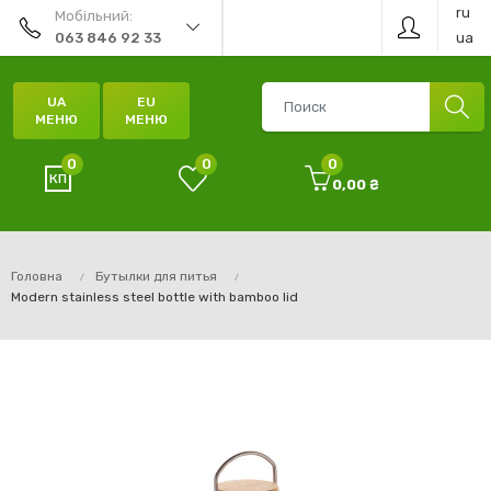
ru
Мобільний:
ua
063 846 92 33
UA
EU
МЕНЮ
МЕНЮ
0
0
0
0,00 ₴
Головна
Бутылки для питья
Modern stainless steel bottle with bamboo lid