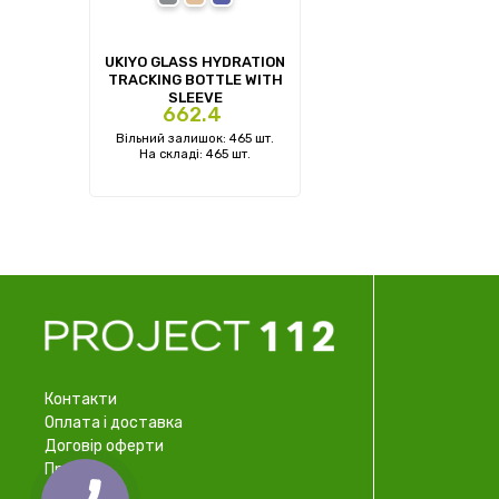
UKIYO GLASS HYDRATION
TRACKING BOTTLE WITH
SLEEVE
Ціна
662.4
Вільний залишок: 465 шт.
На складі: 465 шт.
Контакти
Оплата і доставка
Договір оферти
Про нас
Співпраця