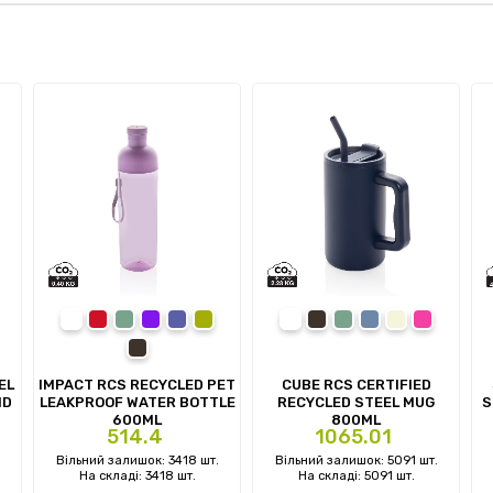
white
red
navy
purple
blue
green
white
black
navy
light blue
beige
pink
black
EL
IMPACT RCS RECYCLED PET
CUBE RCS CERTIFIED
ID
LEAKPROOF WATER BOTTLE
RECYCLED STEEL MUG
S
600ML
800ML
Ціна
Ціна
514.4
1065.01
.
Вільний залишок: 3418 шт.
Вільний залишок: 5091 шт.
На складі: 3418 шт.
На складі: 5091 шт.