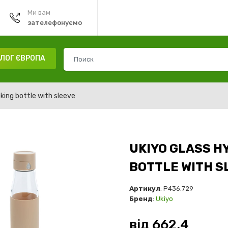
Ми вам
зателефонуємо
ЛОГ ЄВРОПА
cking bottle with sleeve
UKIYO GLASS H
BOTTLE WITH S
Артикул
: P436.729
Бренд
:
Ukiyo
від
662.4