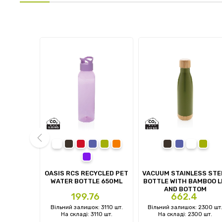
white
black
red
blue
green
orange
black
blue
white
green
purple
prev
ILICATE
OASIS RCS RECYCLED PET
VACUUM STAINLESS STE
E WITH
WATER BOTTLE 650ML
BOTTLE WITH BAMBOO L
ID
AND BOTTOM
Ціна
Ціна
1
199.76
662.4
 905 шт.
Вільний залишок: 3110 шт.
Вільний залишок: 2300 шт
5 шт.
На складі: 3110 шт.
На складі: 2300 шт.