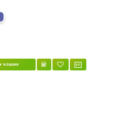
n
blue
У КОШИК