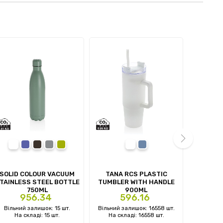
white
blue
black
grey
green
white
light blue
white
g
next
SOLID COLOUR VACUUM
TANA RCS PLASTIC
AVIRA AL
TAINLESS STEEL BOTTLE
TUMBLER WITH HANDLE
TUM
750ML
900ML
Ціна
Ціна
Ці
956.34
596.16
1
Вільний залишок: 15 шт.
Вільний залишок: 16558 шт.
Вільний 
На складі: 15 шт.
На складі: 16558 шт.
На ск