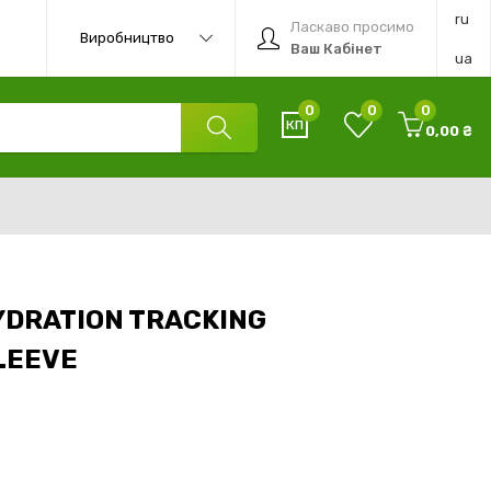
ru
Ласкаво просимо
Виробництво
Ваш Кабінет
ua
0
0
0
0,00 ₴
YDRATION TRACKING
LEEVE