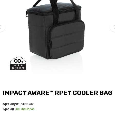
ev
ne
IMPACT AWARE™ RPET COOLER BAG
Артикул
: P422.301
Бренд
:
XD Xclusive