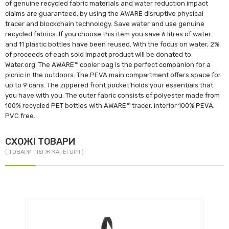
of genuine recycled fabric materials and water reduction impact
claims are guaranteed, by using the AWARE disruptive physical
tracer and blockchain technology. Save water and use genuine
recycled fabrics. If you choose this item you save 6 litres of water
and 11 plastic bottles have been reused. With the focus on water, 2%
of proceeds of each sold Impact product will be donated to
Water.org. The AWARE™ cooler bag is the perfect companion for a
picnic in the outdoors. The PEVA main compartment offers space for
up to 9 cans. The zippered front pocket holds your essentials that
you have with you. The outer fabric consists of polyester made from
100% recycled PET bottles with AWARE™ tracer. Interior 100% PEVA.
PVC free.
СХОЖІ ТОВАРИ
( ТОВАРИ ТІЄЇ Ж КАТЕГОРІЇ )