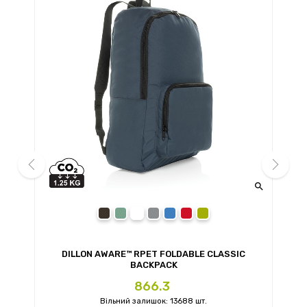


prev
next
black
navy
grey
royal blue
red
green
DILLON AWARE™ RPET FOLDABLE CLASSIC
BACKPACK
Ціна
866.3
Вільний залишок: 13688 шт.