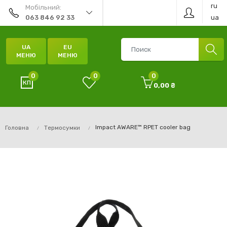
ru
Мобільний:
ua
063 846 92 33
UA
EU
МЕНЮ
МЕНЮ
0
0
0
0,00 ₴
Impact AWARE™ RPET cooler bag
Головна
Термосумки