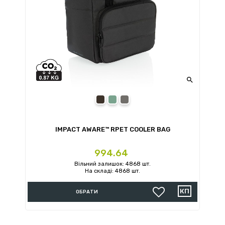

black
navy
anthracite
IMPACT AWARE™ RPET COOLER BAG
Ціна
994.64
Вільний залишок: 4868 шт.
На складі: 4868 шт.
ОБРАТИ