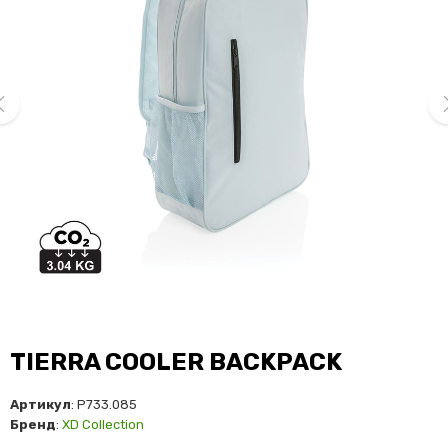
ev
ne
TIERRA COOLER BACKPACK
Артикул
: P733.085
Бренд
:
XD Collection