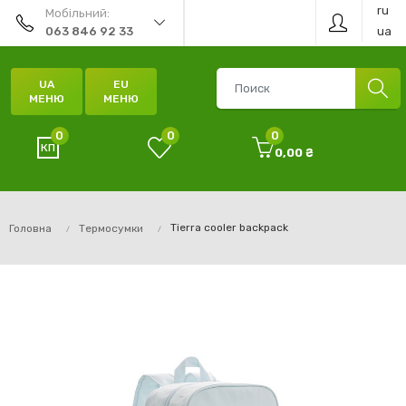
ru
Мобільний:
ua
063 846 92 33
UA
EU
МЕНЮ
МЕНЮ
0
0
0
0,00 ₴
Tierra cooler backpack
Головна
Термосумки