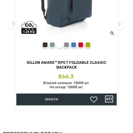


prev
next
black
navy
grey
royal blue
red
green
DILLON AWARE™ RPET FOLDABLE CLASSIC
BACKPACK
Ціна
866.3
Вільний залишок: 13688 шт.
На складі: 13688 шт.
ОБРАТИ