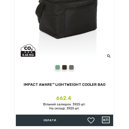

navy
black
anthracite
IMPACT AWARE™ LIGHTWEIGHT COOLER BAG
Ціна
662.4
Вільний залишок: 3925 шт.
На складі: 3925 шт.
ОБРАТИ