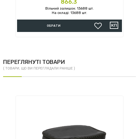
Ціна
866.3
Вільний залишок: 13688 шт.
На складі: 13688 шт.
ОБРАТИ
ПЕРЕГЛЯНУТІ ТОВАРИ
( ТОВАРИ, ЩО ВИ ПЕРЕГЛЯДАЛИ РАНІШЕ )