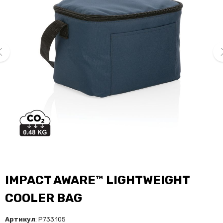
ev
ne
IMPACT AWARE™ LIGHTWEIGHT
COOLER BAG
Артикул
: P733.105