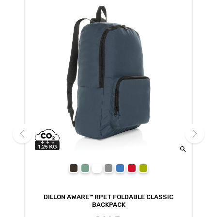


prev
next
black
navy
grey
royal blue
red
green
DILLON AWARE™ RPET FOLDABLE CLASSIC
BACKPACK