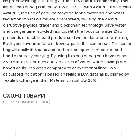
No greenwashing, but telling a true story about sustainability! This
Impact cooler bag is made with 300D RPET with AWARE™ tracer. With
AWARE™, the use of genuine recycled fabric materials and water
reduction impact claims are guaranteed, by using the AWARE
disruptive physical tracer and blockchain technology. Save water
and use genuine recycled fabrics. With the focus on water 2% of
proceeds of each Impact product sold will be donated to Water.org.
Pack your favourite food or beverages in this cooler bag. The cooler
bag will easily fit 6 cans and features an open front pocket and
handle for easy carrying. By using this cooler bag you have reused
3,9 0.5 litre PET bottles and 2,32 litres of water. Water savings are
based on figures when compared to conventional fibre. This
calculated indication is based on reliable LCA data as published by
Textile Exchange in their Material Snapshots 2016.
СХОЖІ ТОВАРИ
( ТОВАРИ ТІЄЇ Ж КАТЕГОРІЇ )