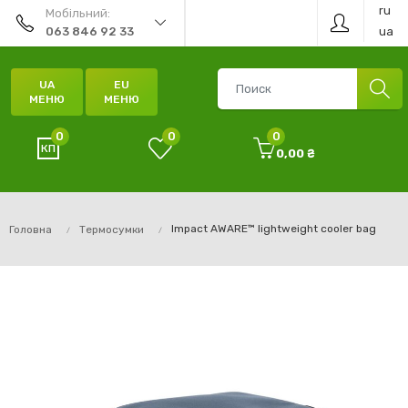
ru
Мобільний:
ua
063 846 92 33
UA
EU
МЕНЮ
МЕНЮ
0
0
0
0,00 ₴
Impact AWARE™ lightweight cooler bag
Головна
Термосумки