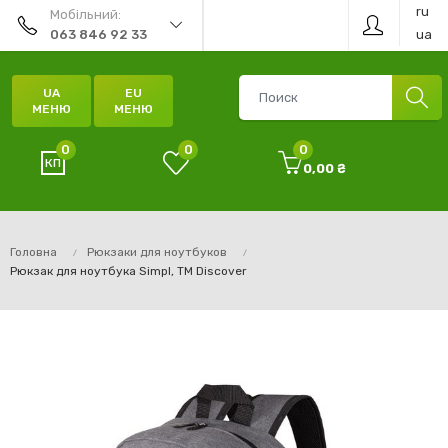
ru
Мобільний:
ua
063 846 92 33
UA
EU
МЕНЮ
МЕНЮ
0
0
0
0,00 ₴
Головна
Рюкзаки для ноутбуков
Рюкзак для ноутбука Simpl, ТМ Discover