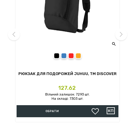


prev
next
чорний
синій
червоний
помаранчевий
ER
РЮКЗАК ДЛЯ ПОДОРОЖЕЙ JUHUU, ТМ DISCOVER
Ціна
127.62
Вільний залишок: 7293 шт.
На складі: 7303 шт.
ОБРАТИ