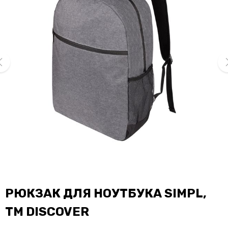
ev
ne
РЮКЗАК ДЛЯ НОУТБУКА SIMPL,
ТМ DISCOVER