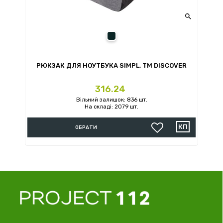

сірий
РЮКЗАК ДЛЯ НОУТБУКА SIMPL, ТМ DISCOVER
Ціна
316.24
Вільний залишок: 836 шт.
На складі: 2079 шт.
ОБРАТИ