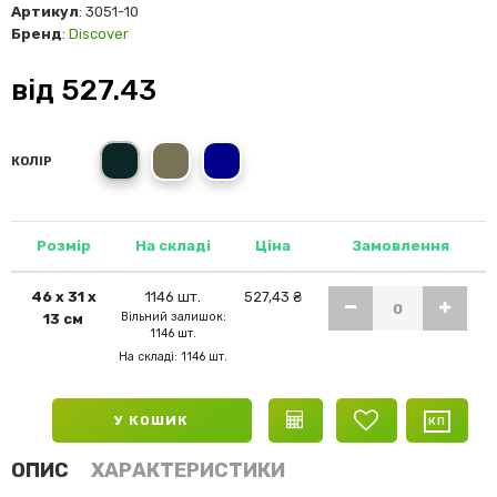
Артикул
: 3051-10
Бренд
:
Discover
від
527.43
сірий
олива
темно-синій
КОЛІР
Розмір
На складі
Ціна
Замовлення
46 х 31 х
1146 шт.
527,43 ₴
Вільний залишок:
13 см
1146 шт.
На складі: 1146 шт.
У КОШИК
ОПИС
ХАРАКТЕРИСТИКИ