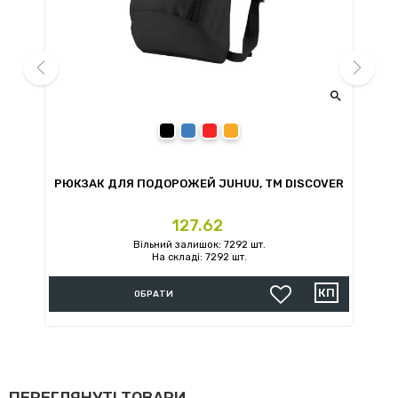


prev
next
чорний
синій
червоний
помаранчевий
ER
РЮКЗАК ДЛЯ ПОДОРОЖЕЙ JUHUU, ТМ DISCOVER
Ціна
127.62
Вільний залишок: 7292 шт.
На складі: 7292 шт.
ОБРАТИ