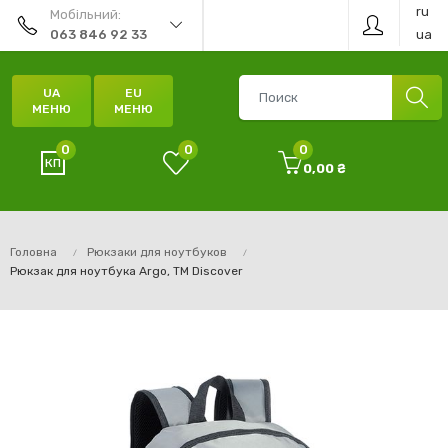
ru
Мобільний:
ua
063 846 92 33
UA
EU
МЕНЮ
МЕНЮ
0
0
0
0,00 ₴
Головна
Рюкзаки для ноутбуков
Рюкзак для ноутбука Argo, ТМ Discover