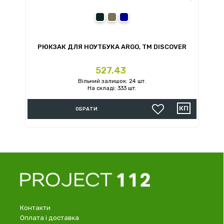
сірий
олива
темно-синій
РЮКЗАК ДЛЯ НОУТБУКА ARGO, ТМ DISCOVER
Ціна
527.43
Вільний залишок: 24 шт.
На складі: 333 шт.
ОБРАТИ
Контакти
Оплата і доставка