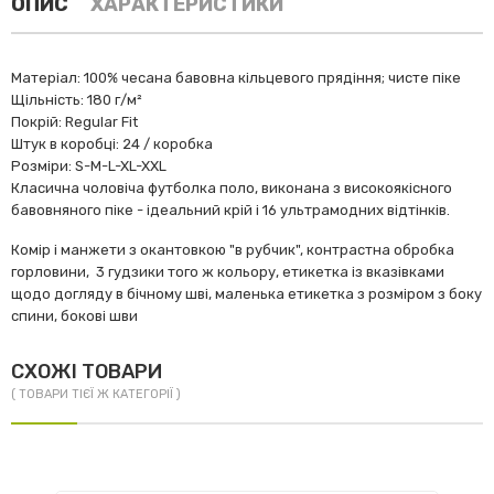
ОПИС
ХАРАКТЕРИСТИКИ
Матеріал: 100% чесана бавовна кільцевого прядіння; чисте піке
Щільність: 180 г/м²
Покрій: Regular Fit
Штук в коробці: 24 / коробка
Розміри: S-M-L-XL-XXL
Класична чоловіча футболка поло, виконана з високоякісного
бавовняного піке - ідеальний крій і 16 ультрамодних відтінків.
Комір і манжети з окантовкою "в рубчик", контрастна обробка
горловини, 3 гудзики того ж кольору, етикетка із вказівками
щодо догляду в бічному шві, маленька етикетка з розміром з боку
спини, бокові шви
СХОЖІ ТОВАРИ
( ТОВАРИ ТІЄЇ Ж КАТЕГОРІЇ )