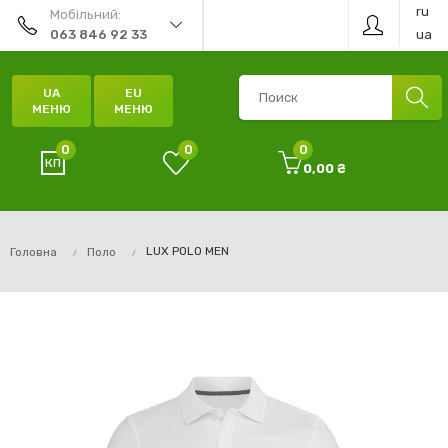
ru
Мобільний:
ua
063 846 92 33
UA
EU
МЕНЮ
МЕНЮ
0
0
0
0,00 ₴
LUX POLO MEN
Головна
Поло