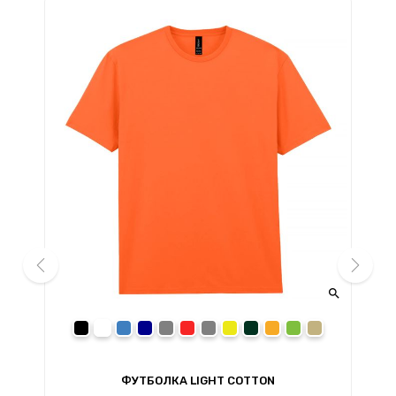


prev
next
black
white
royal
navy
sport grey
red
charcoal
daisy
forest green
orange
irish green
sand
ФУТБОЛКА LIGHT COTTON