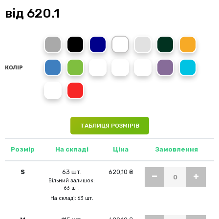
від
620.1
Slate Grey
Black Opal
Marina Blue
White
Grey Heather
Military Green
Pumpkin
King Blue
Green Flash
Deep Lilac
Salmon Pink
Pacific Blue
Lavender Purple
Hawaii Blue
КОЛІР
Frosted Blue
Crimson Red
ТАБЛИЦЯ РОЗМІРІВ
Розмір
На складі
Ціна
Замовлення
S
63 шт.
620,10 ₴
Вільний залишок:
63 шт.
На складі: 63 шт.