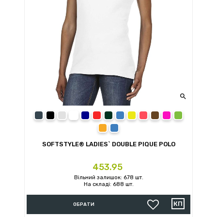

Charcoal
Black
Sport Grey
White
Navy
Red
Forest Green
Royal Blue
Daisy
Bright Salmon
Dark Chocolate
Heliconia
Irish Green
Orange
Sapphire
SOFTSTYLE® LADIES` DOUBLE PIQUE POLO
Ціна
453.95
Вільний залишок: 678 шт.
На складі: 688 шт.
ОБРАТИ