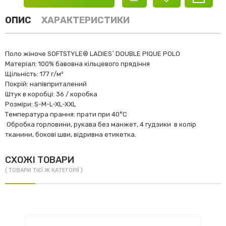
ОПИС
ХАРАКТЕРИСТИКИ
Поло жіноче SOFTSTYLE® LADIES` DOUBLE PIQUE POLO
Матеріал: 100% бавовна кільцевого прядіння
Щільність: 177 г/м²
Покрій: напівприталений
Штук в коробці: 36 / коробка
Розміри: S-M-L-XL-XXL
Температура прання: прати при 40°C
Обробка горловини, рукава без манжет, 4 гудзики в колір
тканини, бокові шви, відривна етикетка.
СХОЖІ ТОВАРИ
( ТОВАРИ ТІЄЇ Ж КАТЕГОРІЇ )