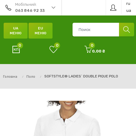
ru
Мобільний:
ua
063 846 92 33
UA
EU
МЕНЮ
МЕНЮ
0
0
0
0,00 ₴
SOFTSTYLE® LADIES` DOUBLE PIQUE POLO
Головна
Поло