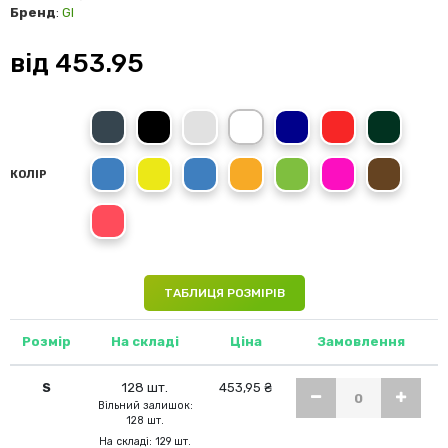
Бренд
:
GI
від
453.95
Charcoal
Black
Sport Grey
White
Navy
Red
Forest Green
Royal Blue
Daisy
Sapphire
Orange
Irish Green
Heliconia
Dark Chocol
КОЛІР
Bright Salmon
ТАБЛИЦЯ РОЗМІРІВ
Розмір
На складі
Ціна
Замовлення
S
128 шт.
453,95 ₴
Вільний залишок:
128 шт.
На складі: 129 шт.