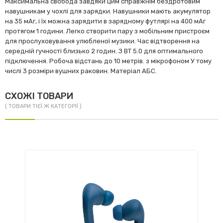
Максимальна свобода завдяки цим справжнім бездротовим
навушникам у чохлі для зарядки. Навушники мають акумулятор
на 35 мАг, і їх можна зарядити в зарядному футлярі на 400 мАг
протягом 1 години. Легко створити пару з мобільним пристроєм
для прослуховування улюбленої музики. Час відтворення на
середній гучності близько 2 годин. З BT 5.0 для оптимального
підключення. Робоча відстань до 10 метрів. з мікрофоном У тому
числі 3 розміри вушних раковин. Матеріал АБС.
СХОЖІ ТОВАРИ
( ТОВАРИ ТІЄЇ Ж КАТЕГОРІЇ )