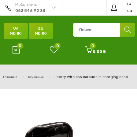
ru
Мобільний:
ua
063 846 92 33
UA
EU
МЕНЮ
МЕНЮ
0
0
0
0,00 ₴
Liberty wireless earbuds in charging case
Головна
Наушники