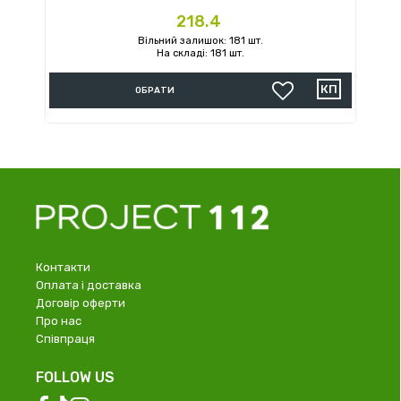
Ціна
218.4
Вільний залишок: 181 шт.
На складі: 181 шт.
ОБРАТИ
Контакти
Оплата і доставка
Договір оферти
Про нас
Співпраця
FOLLOW US