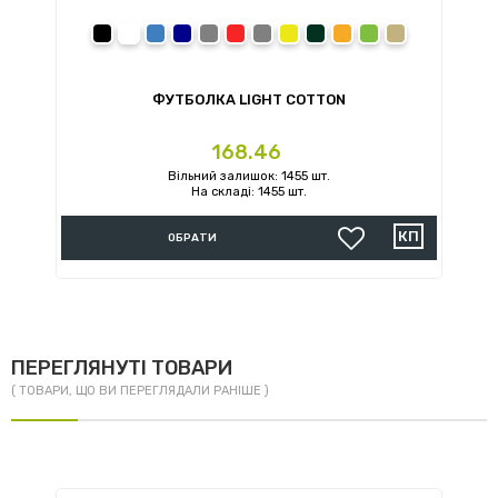
black
white
royal
navy
sport grey
red
charcoal
daisy
forest green
orange
irish green
sand
ФУТБОЛКА LIGHT COTTON
Ціна
168.46
Вільний залишок: 1455 шт.
На складі: 1455 шт.
ОБРАТИ
ПЕРЕГЛЯНУТІ ТОВАРИ
( ТОВАРИ, ЩО ВИ ПЕРЕГЛЯДАЛИ РАНІШЕ )