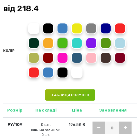
від
218.4
white
black
royal blue
yellow
heather grey
navy blue
red
bottle green
orange
kelly green
turquoise
purple
grass green
sky blue
КОЛІР
oasis green
garnet
rosette
denim blue
light pink
chocolate
burgundy
60 red
05 royal blue
02 black
01 white
ТАБЛИЦЯ РОЗМІРІВ
Розмір
На складі
Ціна
Замовлення
9Y/10Y
0 шт.
196,58 ₴
Вільний залишок:
0 шт.