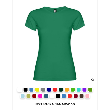

white
black
royal blue
yellow
heather grey
navy blue
red
bottle green
orange
kelly green
turquoise
purple
grass green
sky blue
oasis green
garnet
rosette
denim blue
01 white
02 black
05 royal blue
60 red
burgundy
chocolate
light pink
ФУТБОЛКА JAMAICA160