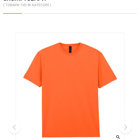
( ТОВАРИ ТІЄЇ Ж КАТЕГОРІЇ )


prev
next