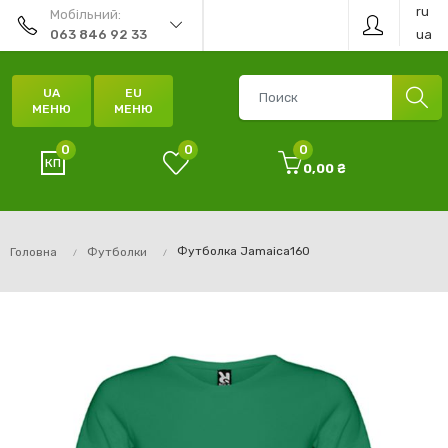
ru
Мобільний:
ua
063 846 92 33
UA
EU
МЕНЮ
МЕНЮ
0
0
0
0,00 ₴
Футболка Jamaica160
Головна
Футболки