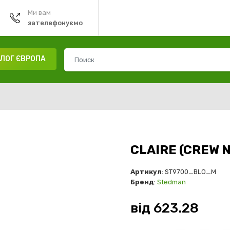
Ми вам
зателефонуємо
ЛОГ ЄВРОПА
CLAIRE (CREW 
Артикул
: ST9700_BLO_M
Бренд
:
Stedman
від
623.28