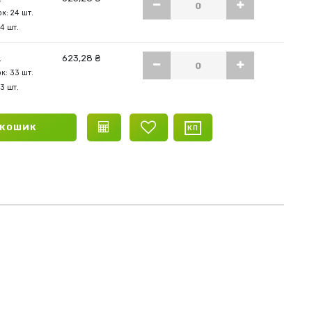
к: 24 шт.
24 шт.
.
623,28 ₴
к: 33 шт.
33 шт.
 КОШИК