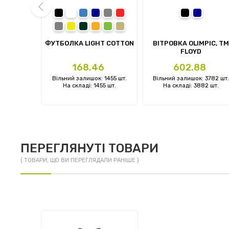
 blue
ark army green
garnet
black
white
royal
navy
sport grey
red
чорний
темно-си
charcoal
daisy
forest green
orange
irish green
sand
prev
KY WOMAN
ФУТБОЛКА LIGHT COTTON
ВІТРОВКА OLIMPIC, TM
FLOYD
Ціна
Ціна
1
168.46
602.88
: 0 шт.
Вільний залишок: 1455 шт.
Вільний залишок: 3782 шт.
 шт.
На складі: 1455 шт.
На складі: 3882 шт.
ПЕРЕГЛЯНУТІ ТОВАРИ
( ТОВАРИ, ЩО ВИ ПЕРЕГЛЯДАЛИ РАНІШЕ )