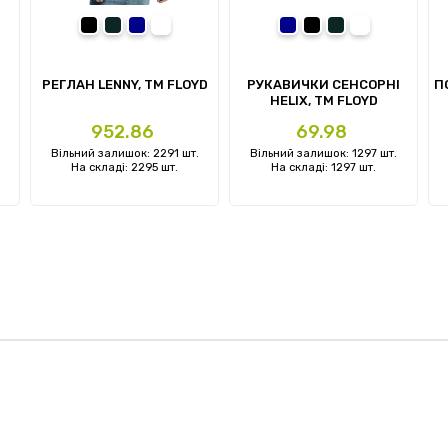
ній
чорний
сірий
темно-синій
білий-кремовий
темно-синій
чорний
сірий
сірий меланж
РЕГЛАН LENNY, TM FLOYD
РУКАВИЧКИ СЕНСОРНІ
П
HELIX, TM FLOYD
Ціна
Ціна
952.86
69.98
Вільний залишок: 2291 шт.
Вільний залишок: 1297 шт.
На складі: 2295 шт.
На складі: 1297 шт.