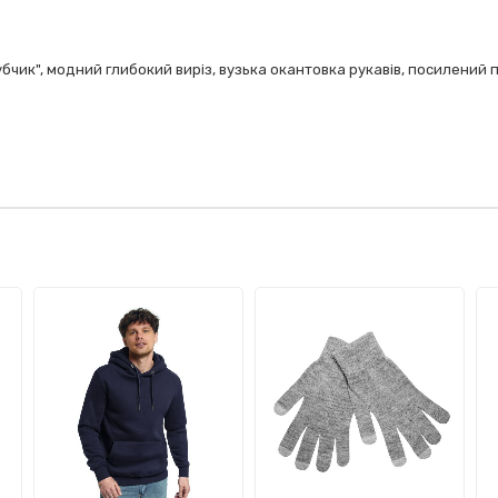
убчик", модний глибокий виріз, вузька окантовка рукавів, посилений 