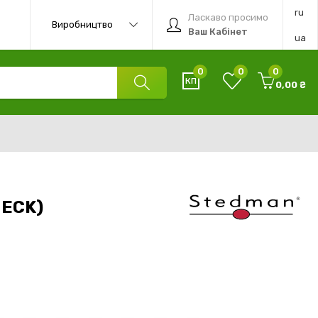
ru
Ласкаво просимо
Виробництво
Ваш Кабінет
ua
0
0
0
0,00 ₴
NECK)