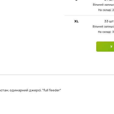
Вільний залишо
На складі: 
XL
33 шт
Вільний залишо
На складі: 
У
тан; одинарний джерсі; "full feeder"