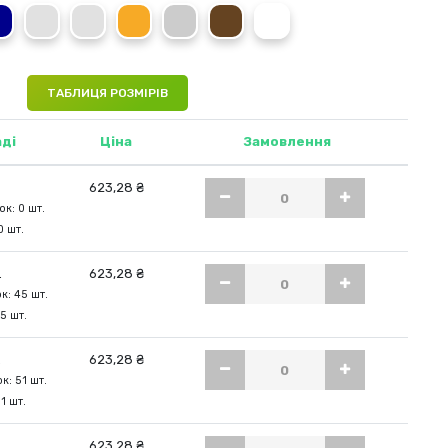
Marina Blue
Grey Heather
Soft Grey
Salmon
Powder Grey
Dark Chocolate
Bordeaux
ТАБЛИЦЯ РОЗМІРІВ
аді
Ціна
Замовлення
623,28 ₴
к: 0 шт.
0 шт.
.
623,28 ₴
к: 45 шт.
45 шт.
.
623,28 ₴
к: 51 шт.
51 шт.
.
623,28 ₴