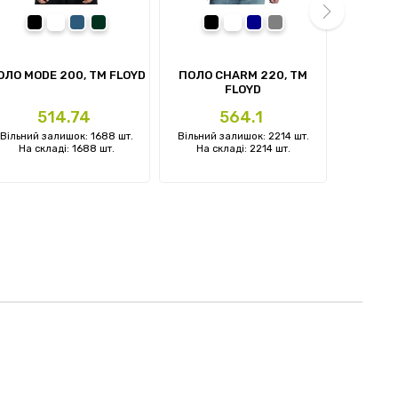
чорний
білий
денім-синій
темно-зелений
чорний
білий
темно-синій
Сірий
next
ОЛО MODE 200, TM FLOYD
ПОЛО CHARM 220, TM
ЖИЛЕТ 
FLOYD
Ціна
Ціна
Ц
514.74
564.1
Вільний залишок: 1688 шт.
Вільний залишок: 2214 шт.
Вільний 
На складі: 1688 шт.
На складі: 2214 шт.
На ск