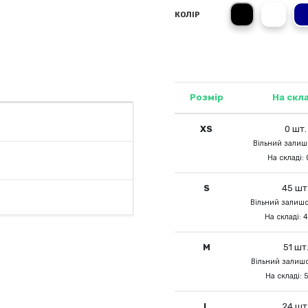
Black Opal
White
КОЛІР
Розмір
На скл
XS
0 шт.
Вільний залишо
На складі: 
S
45 шт
Вільний залишо
На складі: 
M
51 шт
Вільний залишо
На складі: 
L
24 шт