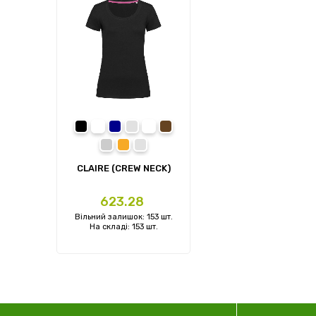
Black Opal
White
Marina Blue
Grey Heather
Bordeaux
Dark Chocolate
Powder Grey
Salmon
Soft Grey
CLAIRE (CREW NECK)
Ціна
623.28
Вільний залишок: 153 шт.
На складі: 153 шт.