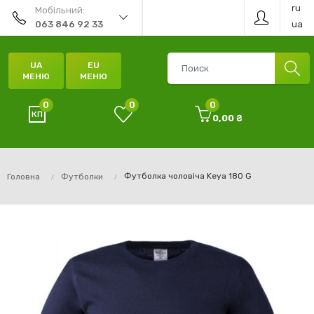
ru
Мобільний:
ua
063 846 92 33
UA
EU
МЕНЮ
МЕНЮ
0
0
0
0,00 ₴
Футболка чоловіча Keya 180 G
Головна
Футболки