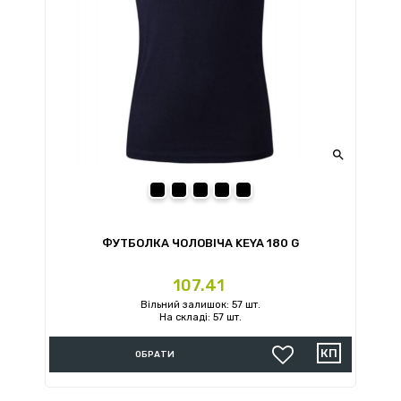

S
M
L
XL
2XL
ФУТБОЛКА ЧОЛОВІЧА KEYA 180 G
Ціна
107.41
Вільний залишок: 57 шт.
На складі: 57 шт.
ОБРАТИ