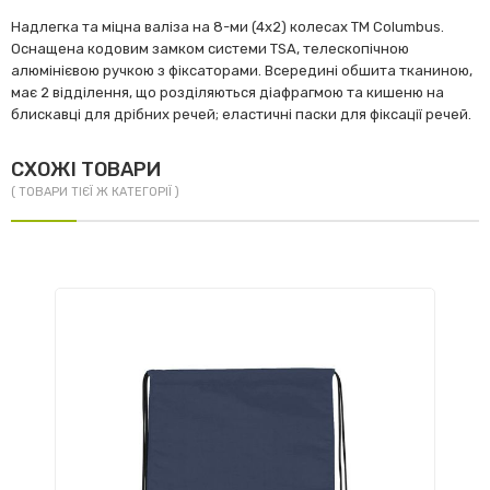
Надлегка та міцна валіза на 8-ми (4х2) колесах TM Columbus.
Оснащена кодовим замком системи TSA, телескопічною
алюмінієвою ручкою з фіксаторами. Всередині обшита тканиною,
має 2 відділення, що розділяються діафрагмою та кишеню на
блискавці для дрібних речей; еластичні паски для фіксації речей.
СХОЖІ ТОВАРИ
( ТОВАРИ ТІЄЇ Ж КАТЕГОРІЇ )