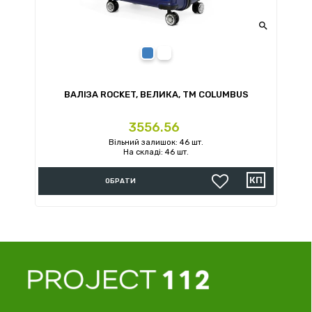

синій
білий
ВАЛІЗА ROCKET, ВЕЛИКА, TM COLUMBUS
Ціна
3556.56
Вільний залишок: 46 шт.
На складі: 46 шт.
ОБРАТИ