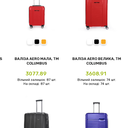
темно-червоний
чорний
помаранчевий
темно-червоний
чорний
помаранчев
US
ВАЛІЗА AERO МАЛА, ТМ
ВАЛІЗА AERO ВЕЛИКА, ТМ
COLUMBUS
COLUMBUS
Ціна
Ціна
3077.89
3608.91
Вільний залишок: 87 шт.
Вільний залишок: 74 шт.
На складі: 87 шт.
На складі: 74 шт.