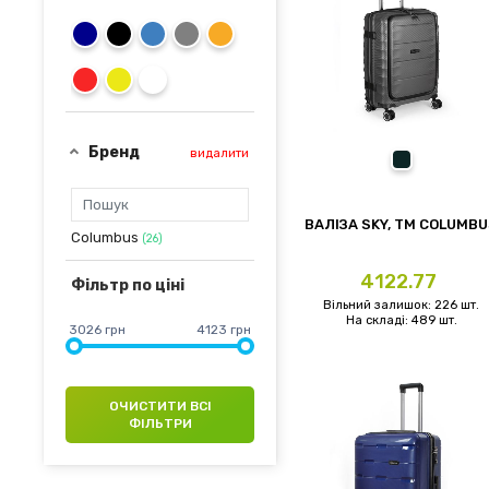
Бренд
видалити
сірий
ВАЛІЗА SKY, TM COLUMB
Columbus
(26)
Ціна
4122.77
Фільтр по ціні
Вільний залишок: 226 шт.
На складі: 489 шт.
3026 грн
4123 грн
ОЧИСТИТИ ВСІ
ФІЛЬТРИ