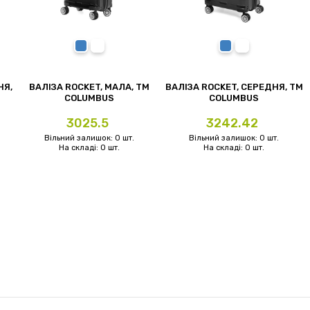
й
синій
білий
синій
білий
НЯ,
ВАЛІЗА ROCKET, МАЛА, TM
ВАЛІЗА ROCKET, СЕРЕДНЯ, TM
COLUMBUS
COLUMBUS
Ціна
Ціна
3025.5
3242.42
Вільний залишок: 0 шт.
Вільний залишок: 0 шт.
На складі: 0 шт.
На складі: 0 шт.