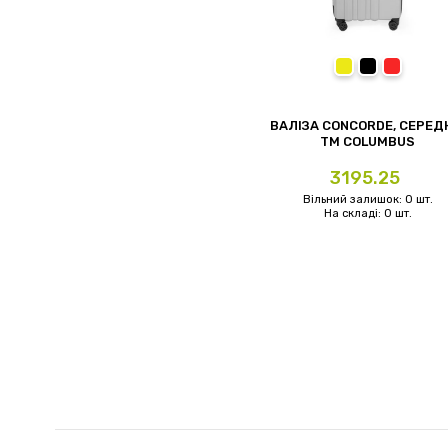
жовтий
чорний
червони
ВАЛІЗА CONCORDE, СЕРЕД
TM COLUMBUS
Ціна
3195.25
Вільний залишок: 0 шт.
На складі: 0 шт.