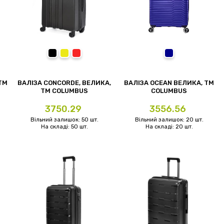
чорний
жовтий
червоний
темно-синій
TM
ВАЛІЗА CONCORDE, ВЕЛИКА,
ВАЛІЗА OCEAN ВЕЛИКА, TM
TM COLUMBUS
COLUMBUS
Ціна
Ціна
3750.29
3556.56
Вільний залишок: 50 шт.
Вільний залишок: 20 шт.
На складі: 50 шт.
На складі: 20 шт.