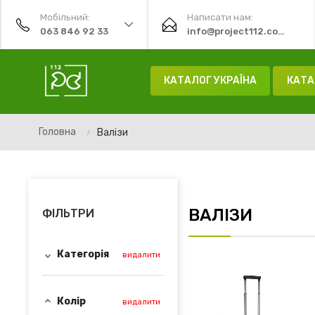
Мобільний:
Написати нам:
063 846 92 33
info@project112.com.ua
КАТАЛОГ УКРАЇНА
КАТА
Головна
Валізи
ВАЛІЗИ
ФІЛЬТРИ
Категорія
видалити
Колір
видалити