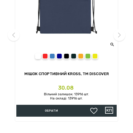


prev
next
білий
червоний
синій
темно-синій
чорний
сірий
помаранчевий
зелений
жовтий
МІШОК СПОРТИВНИЙ KROSS, TM DISCOVER
Ціна
30.08
Вільний залишок: 13916 шт.
На складі: 13916 шт.
ОБРАТИ