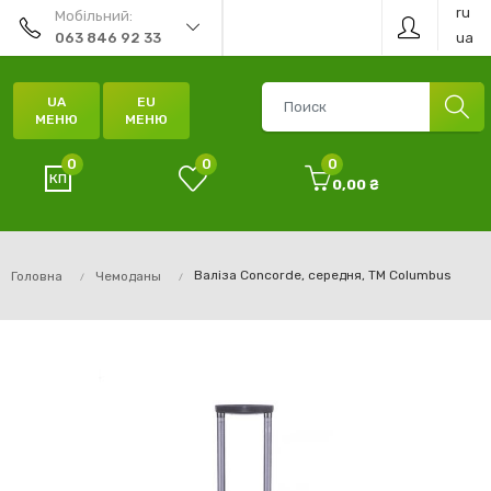
ru
Мобільний:
ua
063 846 92 33
UA
EU
МЕНЮ
МЕНЮ
0
0
0
0,00 ₴
Валіза Concorde, середня, TM Columbus
Головна
Чемоданы