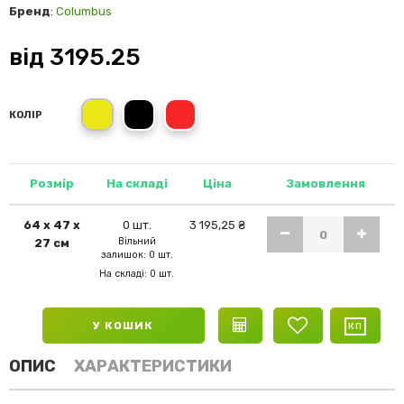
Бренд
:
Columbus
від
3195.25
жовтий
чорний
червоний
КОЛІР
Розмір
На складі
Ціна
Замовлення
64 х 47 х
0 шт.
3 195,25 ₴
Вільний
27 см
залишок: 0 шт.
На складі: 0 шт.
У КОШИК
ОПИС
ХАРАКТЕРИСТИКИ