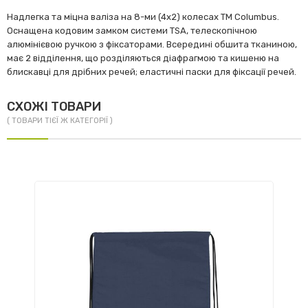
Надлегка та міцна валіза на 8-ми (4х2) колесах TM Columbus.
Оснащена кодовим замком системи TSA, телескопічною
алюмінієвою ручкою з фіксаторами. Всередині обшита тканиною,
має 2 відділення, що розділяються діафрагмою та кишеню на
блискавці для дрібних речей; еластичні паски для фіксації речей.
СХОЖІ ТОВАРИ
( ТОВАРИ ТІЄЇ Ж КАТЕГОРІЇ )