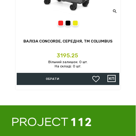

червоний
чорний
жовтий
ВАЛІЗА CONCORDE, СЕРЕДНЯ, TM COLUMBUS
Ціна
3195.25
Вільний залишок: 0 шт.
На складі: 0 шт.
ОБРАТИ