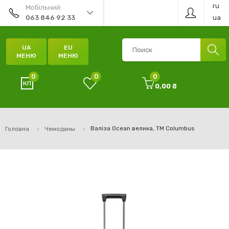
ru
Мобільний:
ua
063 846 92 33
UA
EU
МЕНЮ
МЕНЮ
0
0
0
0,00 ₴
Валіза Ocean велика, TM Columbus
Головна
Чемоданы