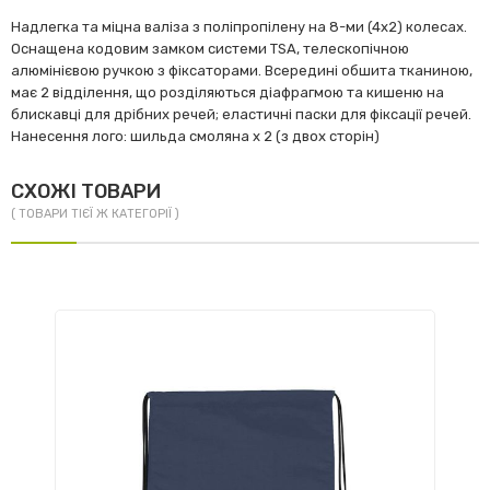
Надлегка та міцна валіза з поліпропілену на 8-ми (4х2) колесах.
Оснащена кодовим замком системи TSA, телескопічною
алюмінієвою ручкою з фіксаторами. Всередині обшита тканиною,
має 2 відділення, що розділяються діафрагмою та кишеню на
блискавці для дрібних речей; еластичні паски для фіксації речей.
Нанесення лого: шильда смоляна х 2 (з двох сторін)
СХОЖІ ТОВАРИ
( ТОВАРИ ТІЄЇ Ж КАТЕГОРІЇ )