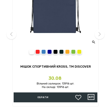


prev
next
білий
червоний
синій
темно-синій
чорний
сірий
помаранчевий
зелений
жовтий
МІШОК СПОРТИВНИЙ KROSS, TM DISCOVER
Ціна
30.08
Вільний залишок: 13916 шт.
На складі: 13916 шт.
ОБРАТИ