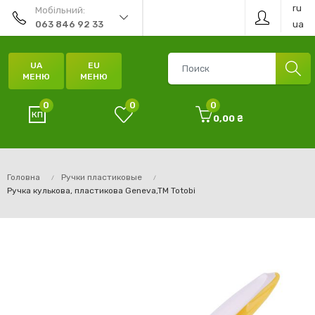
ru
Мобільний:
ua
063 846 92 33
UA
EU
МЕНЮ
МЕНЮ
0
0
0
0,00 ₴
Головна
Ручки пластиковые
Ручка кулькова, пластикова Geneva,TM Totobi