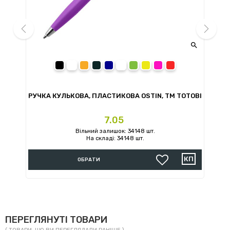


prev
next
чорний
помаранчевий
сірий
темно-синій
білий
зелений
жовтий
рожевий
червоний
ТМ
РУЧКА КУЛЬКОВА, ПЛАСТИКОВА OSTIN, ТМ TOTOBI
Ціна
7.05
Вільний залишок: 34148 шт.
На складі: 34148 шт.
ОБРАТИ
ПЕРЕГЛЯНУТІ ТОВАРИ