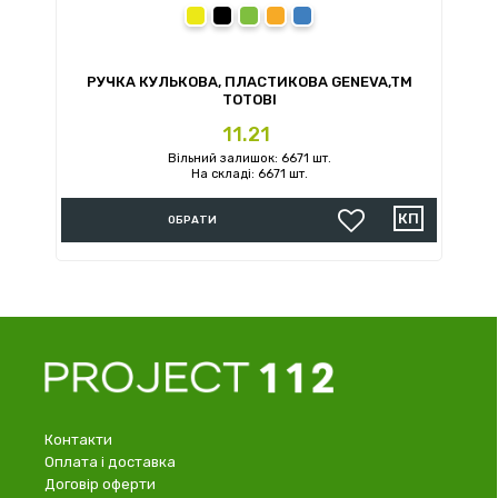
жовтий
чорний
зелений
помаранчевий
синій
РУЧКА КУЛЬКОВА, ПЛАСТИКОВА GENEVA,TM
TOTOBI
Ціна
11.21
Вільний залишок: 6671 шт.
На складі: 6671 шт.
ОБРАТИ
Контакти
Оплата і доставка
Договір оферти