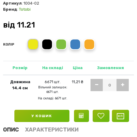
Артикул
: 1004-02
Бренд
:
Totobi
від
11.21
жовтий
чорний
зелений
синій
помаранчевий
КОЛІР
Розмір
На складі
Ціна
Замовлення
Довжина
6671 шт.
11,21 ₴
Вільний залишок:
14.4 см
6671 шт.
На складі: 6671 шт.
У КОШИК
ОПИС
ХАРАКТЕРИСТИКИ