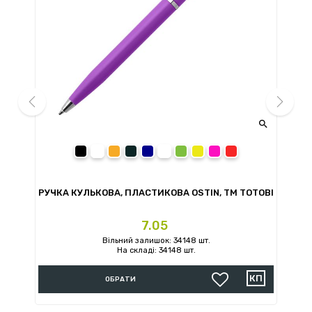


prev
next
чорний
помаранчевий
сірий
темно-синій
білий
зелений
жовтий
рожевий
червоний
ТМ
РУЧКА КУЛЬКОВА, ПЛАСТИКОВА OSTIN, ТМ TOTOBI
Ціна
7.05
Вільний залишок: 34148 шт.
На складі: 34148 шт.
ОБРАТИ