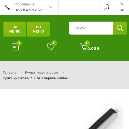
ru
Мобільний:
ua
063 846 92 33
UA
EU
МЕНЮ
МЕНЮ
0
0
0
0,00 ₴
Головна
Ручки пластиковые
Ручка кулькова PETRA з чорним кліпом