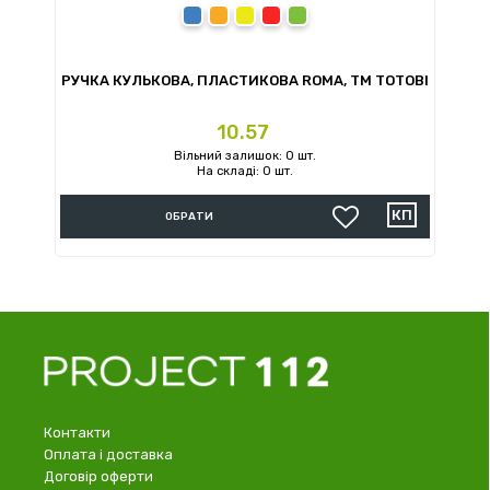
Синій
помаранчевий
жовтий
червоний
зелений
РУЧКА КУЛЬКОВА, ПЛАСТИКОВА ROMA, ТМ TOTOBI
Ціна
10.57
Вільний залишок: 0 шт.
На складі: 0 шт.
ОБРАТИ
Контакти
Оплата і доставка
Договір оферти