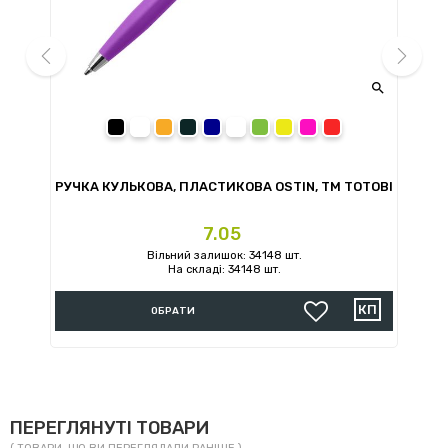


prev
next
чорний
помаранчевий
сірий
темно-синій
білий
зелений
жовтий
рожевий
червоний
ТМ
РУЧКА КУЛЬКОВА, ПЛАСТИКОВА OSTIN, ТМ TOTOBI
Ціна
7.05
Вільний залишок: 34148 шт.
На складі: 34148 шт.
ОБРАТИ
ПЕРЕГЛЯНУТІ ТОВАРИ