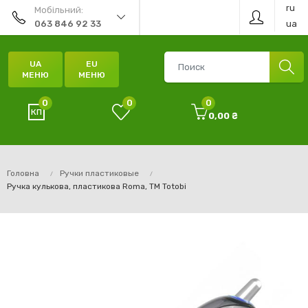
ru
Мобільний:
ua
063 846 92 33
UA
EU
МЕНЮ
МЕНЮ
0
0
0
0,00 ₴
Головна
Ручки пластиковые
Ручка кулькова, пластикова Roma, ТМ Totobi